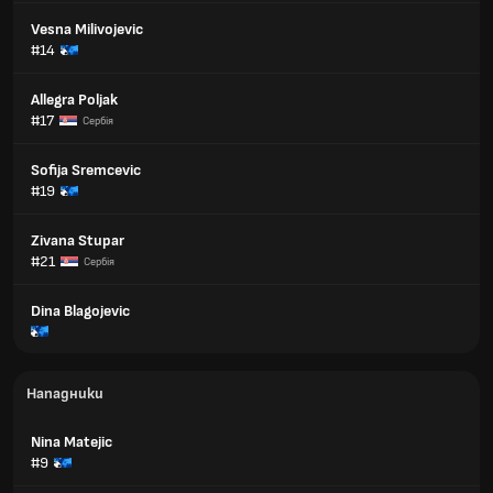
Vesna Milivojevic
#14
Allegra Poljak
#17
Сербія
Sofija Sremcevic
#19
Zivana Stupar
#21
Сербія
Dina Blagojevic
Нападники
Nina Matejic
#9