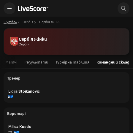
Футбол
Сербія
Сербія Жінки
Сербія Жінки
Сербія
Матчі
Результати
Турнірна таблиця
Командний склад
Тренер
Lidija Stojkanovic
Воротарі
Milica Kostic
#1