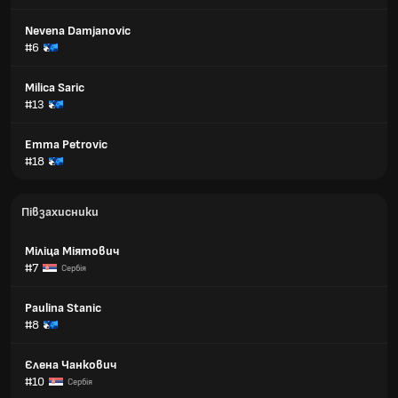
Nevena Damjanovic
#6
Milica Saric
#13
Emma Petrovic
#18
Півзахисники
Міліца Міятович
#7
Сербія
Paulina Stanic
#8
Єлена Чанкович
#10
Сербія