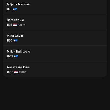
Miljana Ivanovic
#11
Sara Stokic
#15
Сербія
Mina Cavic
#16
Milica Bulatovic
#20
Anastasija Ciric
#22
Сербія