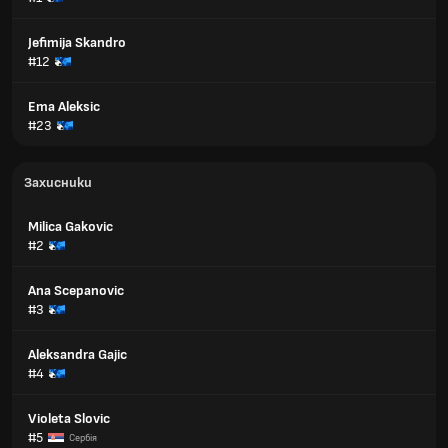
Jefimija Skandro
#12
Ema Aleksic
#23
Захисники
Milica Gakovic
#2
Ana Scepanovic
#3
Aleksandra Gajic
#4
Violeta Slovic
#5
Сербія