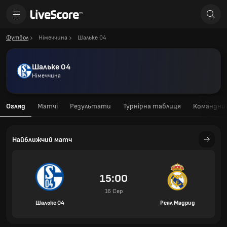
Футбол
Німеччина
Шальке 04
Шальке 04
Німеччина
Огляд
Матчі
Результати
Турнірна таблиця
Командний
Найближчий матч
15:00
16 Сер
Шальке 04
Реал Мадрид