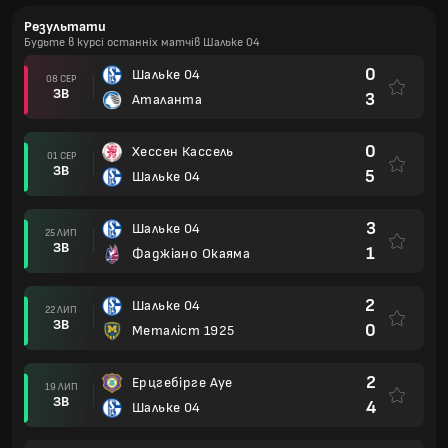
Результати
Будьте в курсі останніх матчів Шальке 04
0
Шальке 04
08 СЕР
ЗВ
3
Аталанта
0
Хессен Кассель
01 СЕР
ЗВ
5
Шальке 04
3
Шальке 04
25 ЛИП
ЗВ
1
Фаджіано Окаяма
2
Шальке 04
22 ЛИП
ЗВ
0
Металіст 1925
2
Ерцгебірге Ауе
19 ЛИП
ЗВ
4
Шальке 04