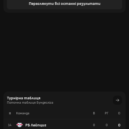
Переглянути всі останні результати
Турнірна таблиця
Поточна таблиця Бундесліга
#
Команда
В
РГ
О
РБ Лейпциг
0
14
0
0