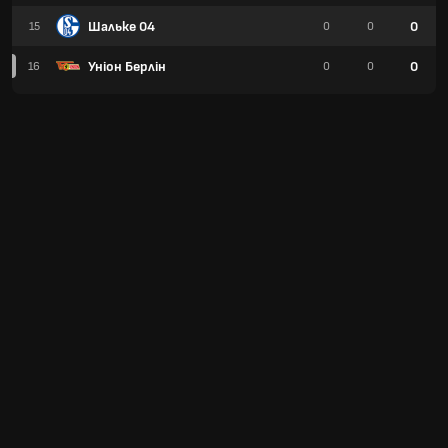
Шальке 04
0
15
0
0
Уніон Берлін
0
16
0
0