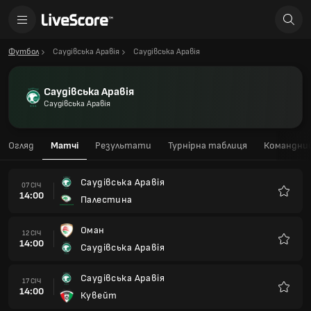
Футбол
Саудівська Аравія
Саудівська Аравія
Саудівська Аравія
Саудівська Аравія
Огляд
Матчі
Результати
Турнірна таблиця
Командний
Саудівська Аравія
07 СІЧ
14:00
Палестина
Улюбле
Оман
12 СІЧ
14:00
Саудівська Аравія
Улюбле
Саудівська Аравія
17 СІЧ
14:00
Кувейт
Улюбле