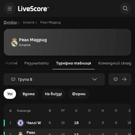
Футбол
Іспанія
Реал Мадрид
Реал Мадрид
Іспанія
Матчі
Результати
Турнірна таблиця
Командний склад
Група B
Усі
Вдома
На виїзді
Форми
#
Команда
В
РГ
О
П
Н
П
З
Челсі W
18
1
6
13
6
0
0
19
Реал
12
2
6
13
4
0
2
20