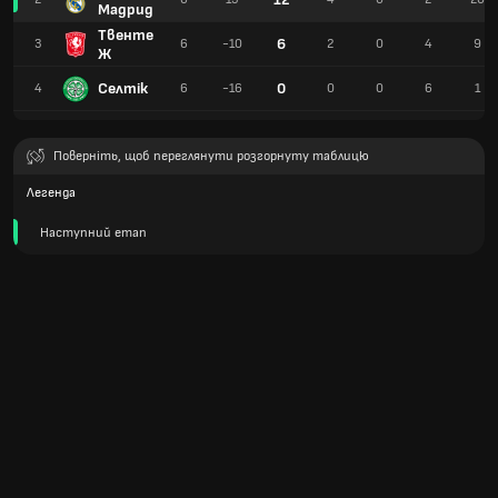
Мадрид
Твенте
6
3
6
-10
2
0
4
9
Ж
Селтік
0
4
6
-16
0
0
6
1
Поверніть, щоб переглянути розгорнуту таблицю
Легенда
Наступний етап