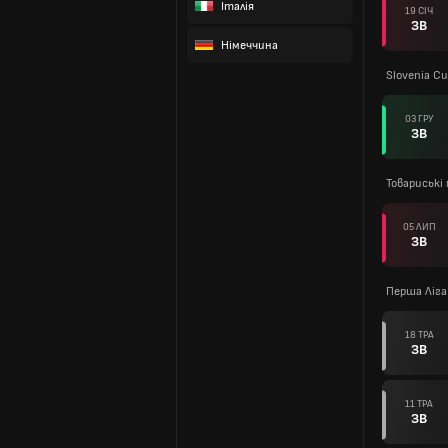
Італія
19 СІЧ
ЗВ
Німеччина
Slovenia Cu
03 ГРУ
ЗВ
Товариські 
05 ЛИП
ЗВ
Перша Ліга
18 ТРА
ЗВ
11 ТРА
ЗВ