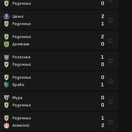
0
Радомльє
2
Цельє
1
Радомльє
2
Радомльє
0
Домжале
1
Рогаська
0
Радомльє
0
Радомльє
1
Браво
0
Мура
0
Радомльє
1
Радомльє
2
Алюміній