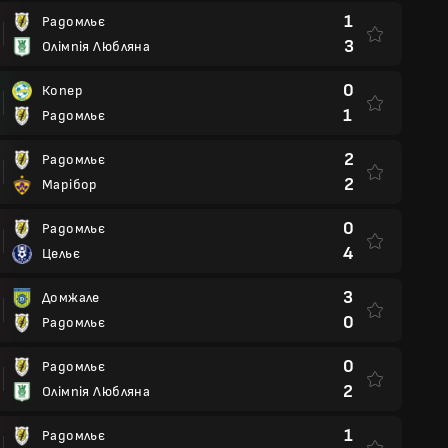
1
Радомльє
3
Олімпія Любляна
0
Копер
1
Радомльє
2
Радомльє
2
Марібор
0
Радомльє
4
Цельє
3
Домжале
0
Радомльє
0
Радомльє
2
Олімпія Любляна
1
Радомльє