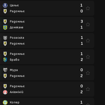
1
Цельє
0
Радомльє
3
Радомльє
1
Домжале
1
Рогаська
1
Радомльє
1
Радомльє
2
Браво
0
Мура
2
Радомльє
0
Радомльє
2
Алюміній
1
Копер