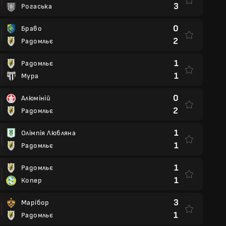
3
Рогаська
0
Браво
2
Радомльє
1
Радомльє
1
Мура
0
Алюміній
2
Радомльє
1
Олімпія Любляна
1
Радомльє
1
Радомльє
1
Копер
3
Марібор
1
Радомльє