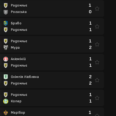
1
Радомльє
0
Рогаська
1
Браво
1
Радомльє
1
Радомльє
2
Мура
1
Алюміній
1
Радомльє
2
Олімпія Любляна
2
Радомльє
1
Радомльє
1
Копер
1
Марібор