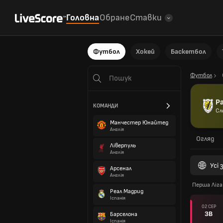
Головна
Обране
Ставки
Футбол
Хокей
Баскетбол
Футбол
Р
КОМАНДИ
Сл
Манчестер Юнайтед
Англія
Огляд
Ліверпуль
Англія
Усі
Арсенал
Англія
Перша Ліга
Реал Мадрид
Іспанія
02 СЕР
ЗВ
Барселона
Іспанія