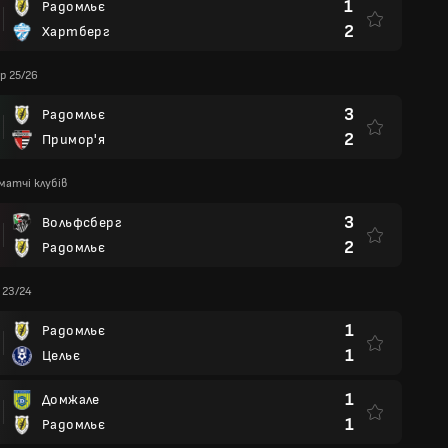
1
Радомльє
2
Хартберг
p 25/26
3
Радомльє
2
Примор'я
матчі клубів
3
Вольфсберг
2
Радомльє
 23/24
1
Радомльє
1
Цельє
1
Домжале
1
Радомльє