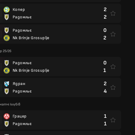
2
Копер
2
Радомльє
0
Радомльє
2
Nk Brinje Grosuplje
p 25/26
0
Радомльє
1
Nk Brinje Grosuplje
2
Ядран
4
Радомльє
матчі клубів
1
Грацер
1
Радомльє