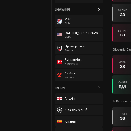
ЗМАГАННЯ
26 ЛИП
ЗВ
МЛС
США
18 ЛИП
USL League One 2026
ЗВ
США
Прем'єр-ліга
Slovenia Cu
Англія
Бундесліга
22 КВІ
Німеччина
ЗВ
Ла Ліга
Іспанія
04 БЕР
ПДЧ
РЕГІОН
Англія
Товариські 
Ліга чемпіонів
21 СІЧ
ЗВ
Іспанія