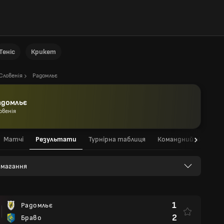
Теніс
Крикет
Словенія
Радомльє
адомльє
овенія
Матчі
Результати
Турнірна таблиця
Командний склад
 змагання
1
Радомльє
2
Браво