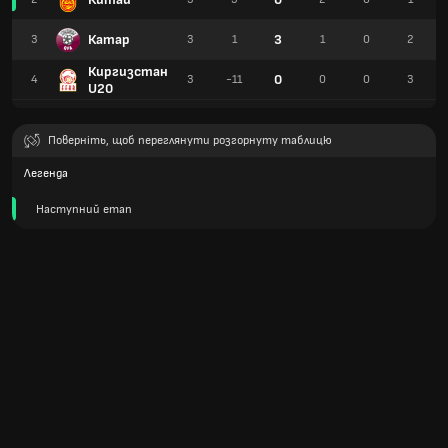
Катар
3
3
3
1
1
0
2
Киргизстан
0
4
3
-11
0
0
3
U20
Поверніть, щоб переглянути розгорнуту таблицю
Легенда
Наступний етап