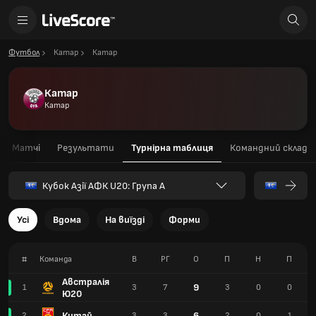
Футбол
Катар
Катар
Катар
Катар
Матчі
Результати
Турнірна таблиця
Командний склад
Кубок Азії АФК U20: Група A
Усі
Вдома
На виїзді
Форми
#
Команда
В
РГ
О
П
Н
П
Австралія
9
1
3
7
3
0
0
Ю20
Китай
6
2
3
3
2
0
1