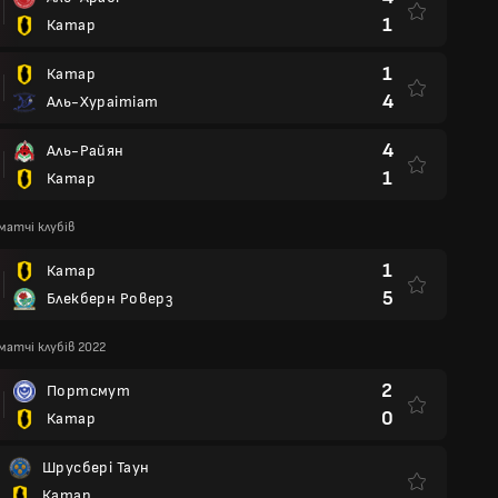
1
Катар
1
Катар
4
Аль-Хураітіат
4
Аль-Райян
1
Катар
матчі клубів
1
Катар
5
Блекберн Роверз
матчі клубів 2022
2
Портсмут
0
Катар
Шрусбері Таун
Катар