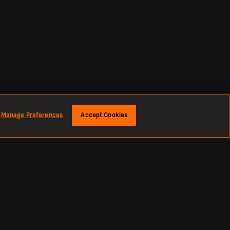
Manage Preferences
Accept Cookies
 Тут ви знайдете найсвіжіші футбольні рахунки та новини з усього
и, Ла Ліги та Англійської Прем’єр-ліги до найпрестижніших