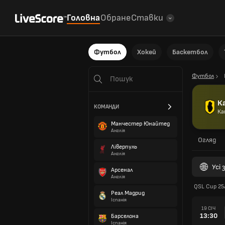
Головна
Обране
Ставки
Футбол
Хокей
Баскетбол
Футбол
К
КОМАНДИ
Ка
Манчестер Юнайтед
Англія
Огляд
Ліверпуль
Англія
Усі
Арсенал
Англія
QSL Cup 25
Реал Мадрид
Іспанія
19 СІЧ
13:30
Барселона
Іспанія