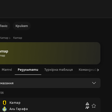
Теніс
Крикет
Катар
Катар
атар
тар
Матчі
Результати
Турнірна таблиця
Командний склад
 змагання
/26
Катар
ЛР
Аль Гарафа
Улюблені