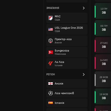
ЗМАГАННЯ
12 ГРУ
ЗВ
МЛС
США
06 ГРУ
USL League One 2026
ЗВ
США
Прем'єр-ліга
Англія
27 ЛИС
ЗВ
Бундесліга
Німеччина
14 ЛИС
Ла Ліга
ЗВ
Іспанія
РЕГІОН
28 ЖОВ
ЗВ
Англія
Ліга чемпіонів
19 ЖОВ
ЗВ
Іспанія