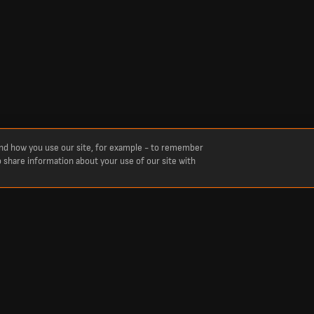
and how you use our site, for example - to remember
o share information about your use of our site with
Score
ному часі з футболу, крикету, тенісу, баскетболу, хокею та інших видів спорту.
— наживо. Ми висвітлюємо всі топ-ліги та змагання: від Української Прем’єр-ліг