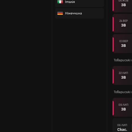
04 ЖОВ
Італія
ЗВ
Німеччина
24 ВЕР
ЗВ
03 ВЕР
ЗВ
Товариські 
22 ЛИП
ЗВ
Товариські 
09 ЛИП
ЗВ
06 ЛИП
Скас.