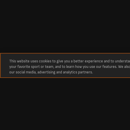
This website uses cookies to give you a better experience and to underst
your favorite sport or team, and to learn how you use our features. We als
our social media, advertising and analytics partners.
Про нас
Останні футбольні рахунки, результати та розклад матчів на Live
LiveScore — ваш головний ресурс для перегляду результатів у реаль
світу. Оновлені турнірні таблиці, календарі та результати матчів 
європейських турнірів — Ліги чемпіонів і Ліги Європи.