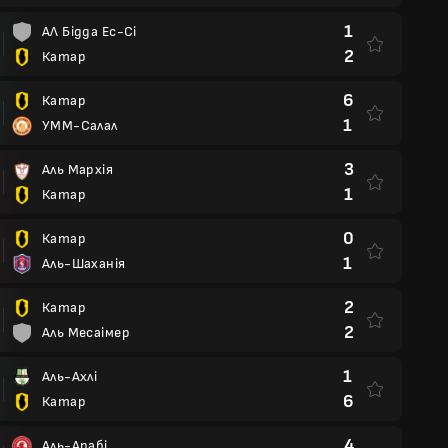
1
АЛ Бідда Ес-Сі
2
Катар
6
Катар
1
УММ-Салал
3
Аль Мархія
1
Катар
0
Катар
1
Аль-Шаханія
2
Катар
2
Аль Месаімер
1
Аль-Ахлі
6
Катар
4
Аль-Арабі