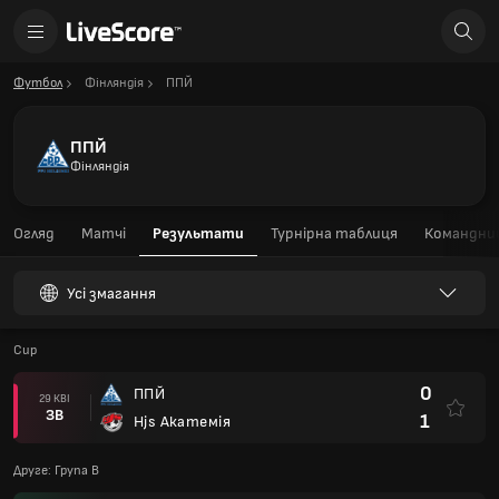
Футбол
Фінляндія
ППЙ
ППЙ
Фінляндія
Огляд
Матчі
Результати
Турнірна таблиця
Командний
Усі змагання
Cup
0
ППЙ
29 КВІ
ЗВ
1
Hjs Акатемія
Друге: Група B