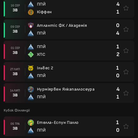
4
ППЙ
16 СЕР
ЗВ
1
Кіффен
0
Атлантіс ФК / Академія
09 СЕР
ЗВ
4
ППЙ
1
ППЙ
01 СЕР
ЗВ
2
ХПС
1
Ільвес 2
27 ЛИП
ЗВ
0
ППЙ
4
Нурміярвен Ялкапаллосеура
14 ЛИП
ЗВ
1
ППЙ
Кубок Фінляндії
1
Етелла-Еспун Палло
06 ТРА
ЗВ
0
ППЙ