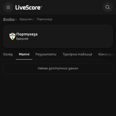
Футбол
Бразилія
Португеза
Португеза
Бразилія
Огляд
Матчі
Результати
Турнірна таблиця
Командний
Немає доступних даних