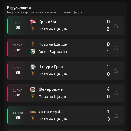
Результати
Будьте в курсі останніх матчів Погонь Щецин
0
Краковія
03 СЕР
ЗВ
2
Погонь Щецин
0
Погонь Щецин
24 ЛИП
ЗВ
1
Легія Варшава
1
Штурм Грац
15 ЛИП
ЗВ
0
Погонь Щецин
4
Фенербахче
11 ЛИП
ЗВ
0
Погонь Щецин
1
Уніон Берлін
10 ЖОВ
ЗВ
3
Погонь Щецин