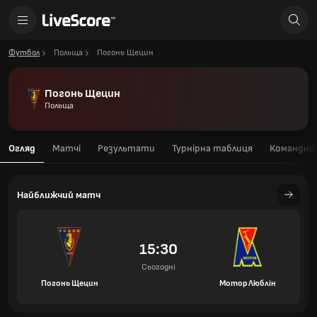
Футбол
Польща
Погонь Щецин
Погонь Щецин
Польща
Огляд
Матчі
Результати
Турнірна таблиця
Командний
Найближчий матч
15:30
Сьогодні
Погонь Щецин
Мотор Люблін