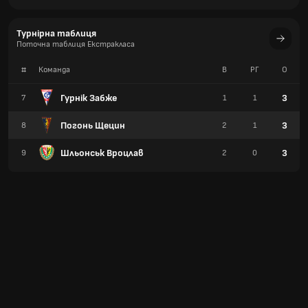
Турнірна таблиця
Поточна таблиця Екстракласа
#
Команда
В
РГ
О
Гурнік Забже
3
7
1
1
Погонь Щецин
3
8
2
1
Шльонськ Вроцлав
3
9
2
0