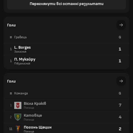
Переглянути всі останні результати
Голи
#
Гравець
G
L. Borges
1
1
Захисник
П. Мукайру
1
1
Півзахисник
Голи
#
Команда
G
Вісла Краків
7
1
Польща
Катовіце
4
2
Польща
Погонь Щецин
2
11
Польща