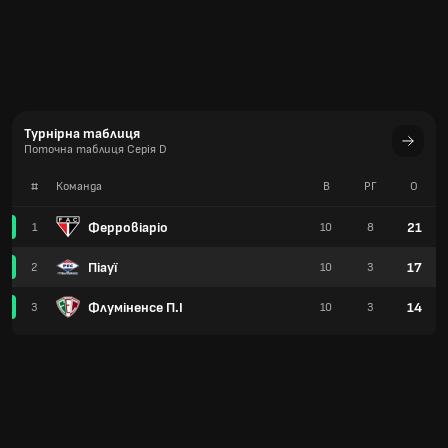
Турнірна таблиця
Поточна таблиця Серія D
#
Команда
В
РГ
О
Ферровіаріо
21
1
10
8
Піауї
17
2
10
3
Флуміненсе П.І
14
3
10
3