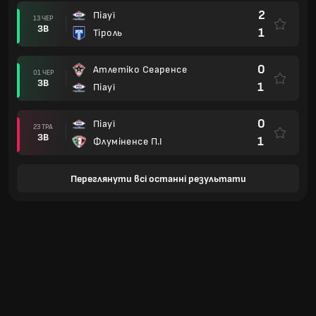
2
Піауї
13 ЧЕР
ЗВ
1
Тіроль
0
Атлетіко Сеаренсе
01 ЧЕР
ЗВ
1
Піауї
0
Піауї
23 ТРА
ЗВ
1
Флуміненсе П.І
Переглянути всі останні результати