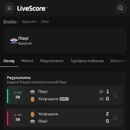
Футбол
Бразилія
Піауї
Піауї
Бразилія
Огляд
Матчі
Результати
Турнірна таблиця
Командний
Результати
Будьте в курсі останніх матчів Піауї
1
Піауї
(1)
27 ЧЕР
ЗВ
0
Угорщина
(2)
2
Угорщина
21 ЧЕР
ЗВ
0
Піауї