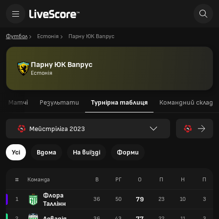
Футбол
Естонія
Парну ЮК Вапрус
Парну ЮК Вапрус
Естонія
Матчі
Результати
Турнірна таблиця
Командний склад
Мейстріліга 2023
Усі
Вдома
На виїзді
Форми
#
Команда
В
РГ
О
П
Н
П
Флора
79
1
36
50
23
10
3
Таллінн
Левадія
77
2
36
43
22
11
3