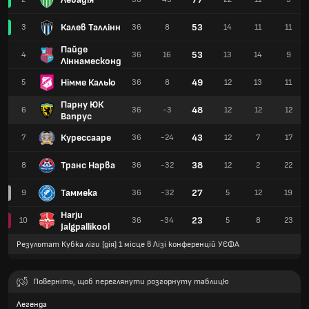
Калев Таллінн
53
3
36
8
14
11
11
Пайде
53
4
36
16
13
14
9
Ліннамесконд
Німме Калью
49
5
36
8
12
13
11
Парну ЮК
48
6
36
-3
12
12
12
Вапрус
Курессааре
43
7
36
-24
12
7
17
Транс Нарва
38
8
36
-32
12
2
22
Таммека
27
9
36
-32
5
12
19
Harju
23
10
36
-34
5
8
23
Jalgpallikool
Результат Кубка ліги [дія] 1 місце в Лізі конференцій УЄФА
Поверніть, щоб переглянути розгорнуту таблицю
Легенда