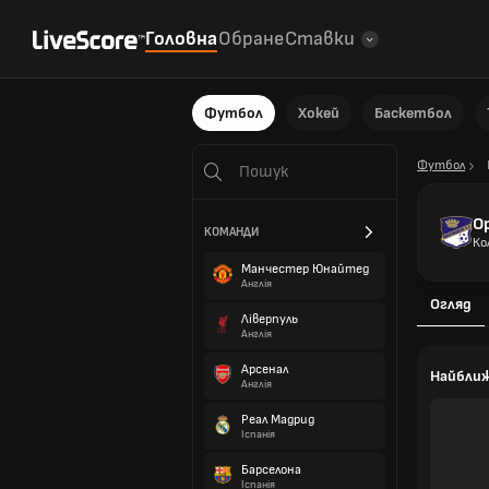
Головна
Обране
Ставки
Футбол
Хокей
Баскетбол
Футбол
О
КОМАНДИ
Ко
Манчестер Юнайтед
Англія
Огляд
Ліверпуль
Англія
Арсенал
Найбли
Англія
Реал Мадрид
Іспанія
Барселона
Іспанія