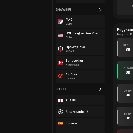
ЗМАГАННЯ
МЛС
США
Резуль
USL League One 2026
Будьте в 
США
31 ЛИП
Прем'єр-ліга
ЗВ
Англія
Бундесліга
Німеччина
26 ЛИП
ЗВ
Ла Ліга
Іспанія
РЕГІОН
20 ТРА
ЗВ
Англія
Ліга чемпіонів
16 ТРА
ЗВ
Іспанія