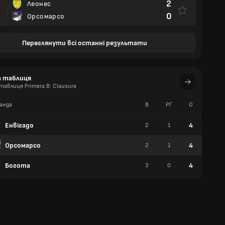
2
Леонес
0
Орсомарсо
Переглянути всі останні результати
а таблиця
аблиця Primera B: Clausura
анда
В
РГ
О
П
Енвігадо
4
2
1
1
Орсомарсо
4
2
1
1
Богота
4
3
0
1