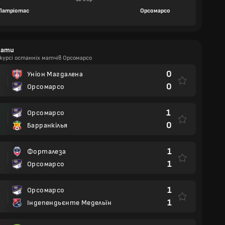
Патріотас
Орсомарсо
тати
курсі останніх матчів Орсомарсо
0
Уніон Магдалена
0
Орсомарсо
1
Орсомарсо
0
Барранкілья
1
Форталеза
1
Орсомарсо
1
Орсомарсо
1
Індепендьєнте Медельїн