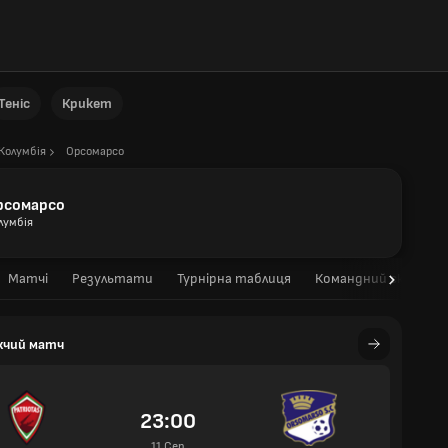
Теніс
Крикет
Колумбія
Орсомарсо
рсомарсо
лумбія
Матчі
Результати
Турнірна таблиця
Командний склад
жчий матч
23:00
11 Сер