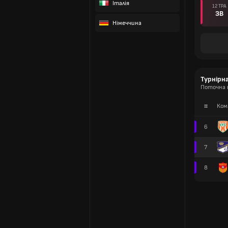
Італія
12 ТРА
ЗВ
Німеччина
Турнірн
Поточна т
#
Ком
6
7
8