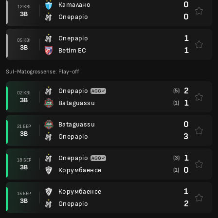
0
Каталано
12 КВІ
ЗВ
0
Операріо
1
Операріо
05 КВІ
ЗВ
1
Betim EC
Sul-Matogrossense: Play-off
2
Операріо
(5)
02 КВІ
ЗВ
1
Bataguassu
(1)
0
Bataguassu
21 БЕР
ЗВ
3
Операріо
1
Операріо
(3)
18 БЕР
ЗВ
0
Корумбаенсе
(1)
1
Корумбаенсе
15 БЕР
ЗВ
2
Операріо