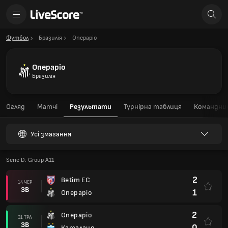
Футбол
Бразилія
Операріо
Операріо
Бразилія
Огляд
Матчі
Результати
Турнірна таблиця
Командний
Усі змагання
Serie D: Group A11
2
Betim EC
14 ЧЕР
ЗВ
1
Операріо
2
Операріо
31 ТРА
ЗВ
0
Каталано