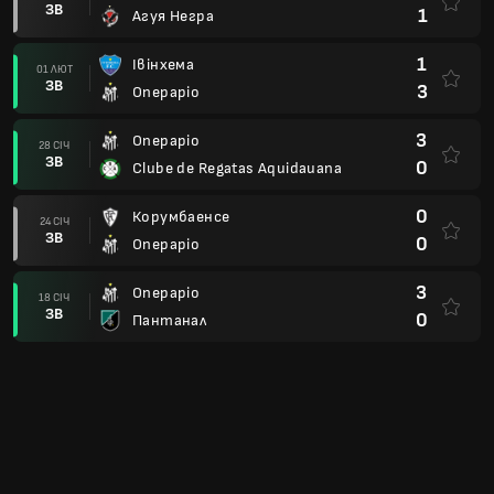
ЗВ
1
Агуя Негра
1
Івінхема
01 ЛЮТ
ЗВ
3
Операріо
3
Операріо
28 СІЧ
ЗВ
0
Clube de Regatas Aquidauana
0
Корумбаенсе
24 СІЧ
ЗВ
0
Операріо
3
Операріо
18 СІЧ
ЗВ
0
Пантанал