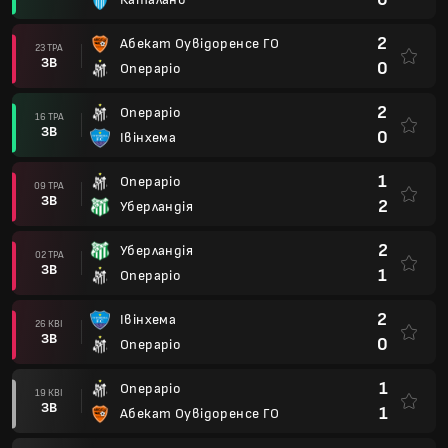
2
Абекат Оувідоренсе ГО
23 ТРА
ЗВ
0
Операріо
2
Операріо
16 ТРА
ЗВ
0
Івінхема
1
Операріо
09 ТРА
ЗВ
2
Уберландія
2
Уберландія
02 ТРА
ЗВ
1
Операріо
2
Івінхема
26 КВІ
ЗВ
0
Операріо
1
Операріо
19 КВІ
ЗВ
1
Абекат Оувідоренсе ГО