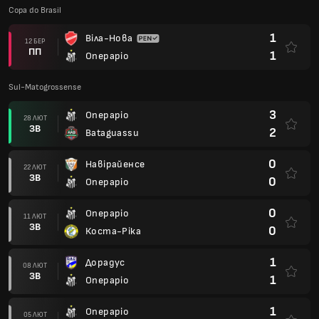
Copa do Brasil
1
Віла-Нова
12 БЕР
ПП
1
Операріо
Sul-Matogrossense
3
Операріо
28 ЛЮТ
ЗВ
2
Bataguassu
0
Навірайенсе
22 ЛЮТ
ЗВ
0
Операріо
0
Операріо
11 ЛЮТ
ЗВ
0
Коста-Ріка
1
Дорадус
08 ЛЮТ
ЗВ
1
Операріо
1
Операріо
05 ЛЮТ