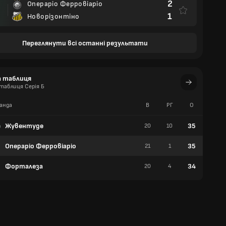
2
Операріо Ферровіаріо
1
Новорізонтіно
Переглянути всі останні результати
а таблиця
таблиця Серія Б
анда
В
РГ
О
П
Жувентуде
35
20
10
10
Операріо Ферровіаріо
35
21
1
10
Форталеза
34
20
4
10