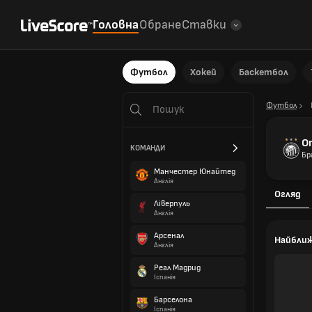
Головна
Обране
Ставки
Футбол
Хокей
Баскетбол
Футбол
О
КОМАНДИ
Бр
Манчестер Юнайтед
Англія
Огляд
Ліверпуль
Англія
Арсенал
Найбли
Англія
Реал Мадрид
Іспанія
Барселона
Іспанія