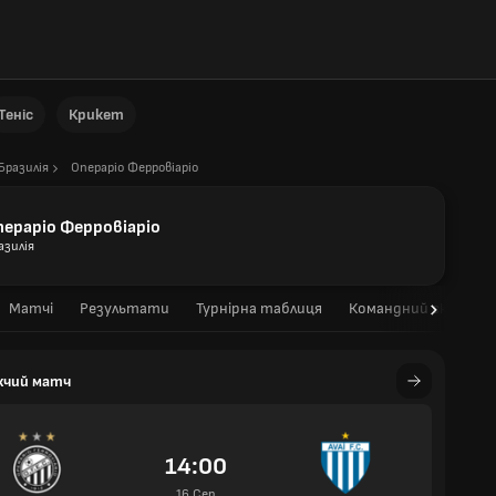
Теніс
Крикет
Бразилія
Операріо Ферровіаріо
пераріо Ферровіаріо
азилія
Матчі
Результати
Турнірна таблиця
Командний склад
жчий матч
14:00
16 Сер