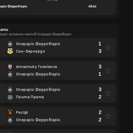
аріо Ферровіаріо
Авай
тати
курсі останніх матчів Операріо Ферровіаріо
1
Операріо Ферровіаріо
3
Сан-Бернардо
3
Атлетику Гояніенсе
1
Операріо Ферровіаріо
3
Операріо Ферровіаріо
2
Понте Прета
2
Ресіфі
2
Операріо Ферровіаріо