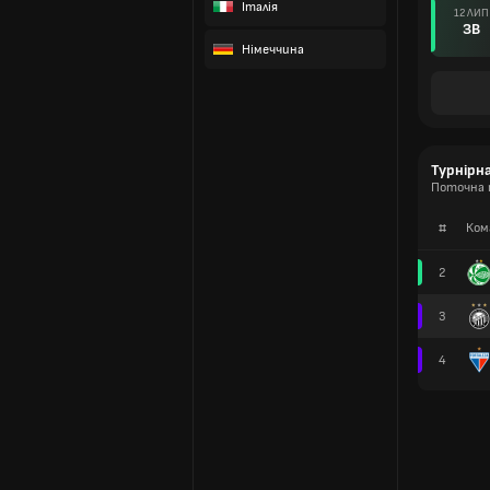
Італія
12 ЛИП
ЗВ
Німеччина
Турнірн
Поточна 
#
Ком
2
3
4