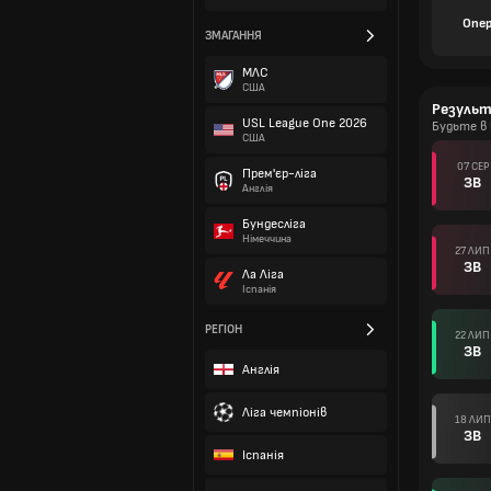
Опер
ЗМАГАННЯ
МЛС
США
Резуль
USL League One 2026
Будьте в 
США
07 СЕР
Прем'єр-ліга
ЗВ
Англія
Бундесліга
Німеччина
27 ЛИП
ЗВ
Ла Ліга
Іспанія
РЕГІОН
22 ЛИП
ЗВ
Англія
Ліга чемпіонів
18 ЛИП
ЗВ
Іспанія