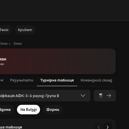
Теніс
Крикет
Оман
Оман
ман
ан
чі
Результати
Турнірна таблиця
Командний склад
іфікація АФК: 3-й раунд: Група В
Вдома
На виїзді
Форми
ша таблиця