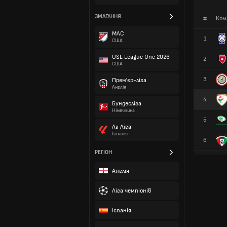
ЗМАГАННЯ
#
Ком
МЛС
1
США
USL League One 2026
2
США
3
Прем'єр-ліга
Англія
4
Бундесліга
Німеччина
5
Ла Ліга
Іспанія
6
РЕГІОН
Англія
Ліга чемпіонів
Іспанія