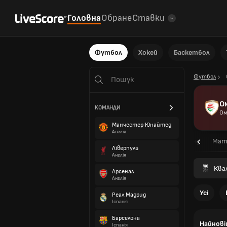
Головна
Обране
Ставки
Футбол
Хокей
Баскетбол
Футбол
О
КОМАНДИ
Ом
Манчестер Юнайтед
Англія
Огляд
Мат
Ліверпуль
Англія
Квал
Арсенал
Англія
Усі
Реал Мадрид
Іспанія
Барселона
Найнові
Іспанія