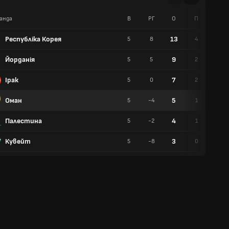
анда
В
РГ
О
П
Н
Республіка Корея
13
5
8
4
1
Йорданія
9
5
5
2
3
Ірак
7
5
0
2
1
Оман
5
5
-4
1
2
Палестина
4
5
-2
1
1
Кувейт
3
5
-8
0
3