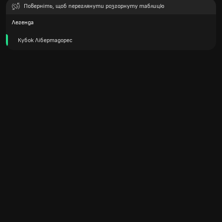
Поверніть, щоб переглянути розгорнуту таблицю
Легенда
Кубок Лібертадорес