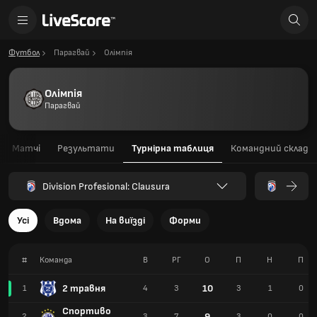
Футбол
Парагвай
Олімпія
Олімпія
Парагвай
Матчі
Результати
Турнірна таблиця
Командний склад
Division Profesional: Clausura
Усі
Вдома
На виїзді
Форми
#
Команда
В
РГ
О
П
Н
П
2 травня
10
1
4
3
3
1
0
Спортиво
9
2
3
7
3
0
0