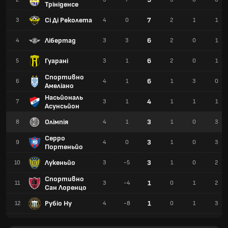
Трініденсе
Сі Ді Реколета
7
3
4
0
2
1
1
Лібертад
6
4
3
3
2
0
1
Гуарані
6
5
3
1
2
0
1
Спортивно
6
6
4
1
1
3
0
Амеліано
Насьйональ
4
7
3
1
1
1
1
Асунсьйон
Олімпія
3
8
4
1
1
0
3
Серро
3
9
4
0
1
0
3
Портеньйо
Лукеньйо
3
10
3
-5
1
0
2
Спортивно
1
11
3
-4
0
1
2
Сан Лоренцо
Рубіо Ну
1
12
4
-8
0
1
3