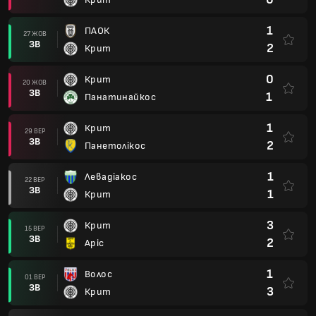
1
ПАОК
27 ЖОВ
ЗВ
2
Крит
0
Крит
20 ЖОВ
ЗВ
1
Панатинайкос
1
Крит
29 ВЕР
ЗВ
2
Панетолікос
1
Левадіакос
22 ВЕР
ЗВ
1
Крит
3
Крит
15 ВЕР
ЗВ
2
Аріс
1
Волос
01 ВЕР
ЗВ
3
Крит