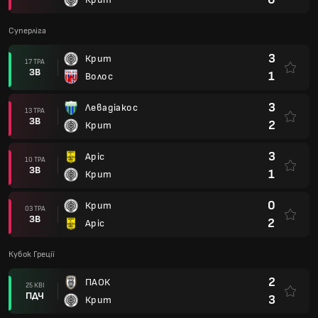
Суперліга
3
Крит
17 ТРА
ЗВ
1
Волос
3
Левадіакос
13 ТРА
ЗВ
2
Крит
3
Аріс
10 ТРА
ЗВ
1
Крит
0
Крит
03 ТРА
ЗВ
2
Аріс
Кубок Греції
2
ПАОК
25 КВІ
ПДЧ
3
Крит