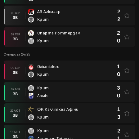
2
АЗ Алкмаар
03 СЕР
ЗВ
2
Крит
2
Спарта Роттердам
02 СЕР
ЗВ
0
Крит
Суперліга 24/25
1
Олімпіакос
09 БЕР
ЗВ
0
Крит
3
Крит
02 БЕР
ЗВ
0
Ламія
1
ФК Каллітхеа Афіни
22 ЛЮТ
ЗВ
3
Крит
2
Крит
15 ЛЮТ
ЗВ
1
Астерас Тріполіс