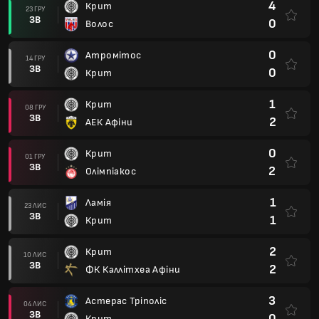
4
Крит
23 ГРУ
ЗВ
0
Волос
0
Атромітос
14 ГРУ
ЗВ
0
Крит
1
Крит
08 ГРУ
ЗВ
2
АЕК Афіни
0
Крит
01 ГРУ
ЗВ
2
Олімпіакос
1
Ламія
23 ЛИС
ЗВ
1
Крит
2
Крит
10 ЛИС
ЗВ
2
ФК Каллітхеа Афіни
3
Астерас Тріполіс
04 ЛИС
ЗВ
0
Крит