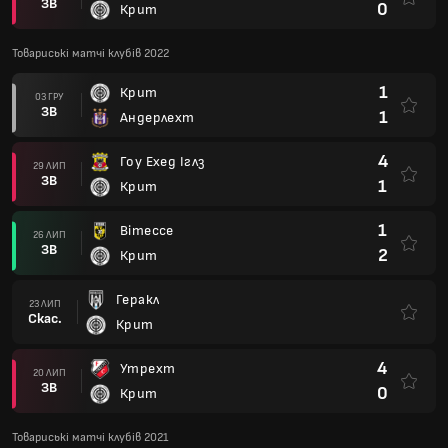
ЗВ
0
Крит
Товариські матчі клубів 2022
1
Крит
03 ГРУ
ЗВ
1
Андерлехт
4
Гоу Ехед Іглз
29 ЛИП
ЗВ
1
Крит
1
Вітессе
26 ЛИП
ЗВ
2
Крит
Геракл
23 ЛИП
Скас.
Крит
4
Утрехт
20 ЛИП
ЗВ
0
Крит
Товариські матчі клубів 2021