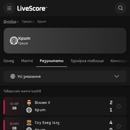
Футбол
Греція
Крит
Крит
Греція
Огляд
Матчі
Результати
Турнірна таблиця
Командний
Усі змагання
Товариські матчі клубів
2
Віллем II
01 СЕР
ЗВ
1
Крит
4
Гоу Ехед Іглз
25 ЛИП
ЗВ
0
Крит