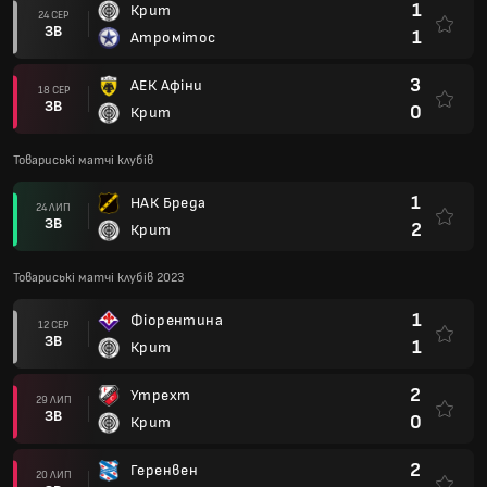
1
Крит
24 СЕР
ЗВ
1
Атромітос
3
АЕК Афіни
18 СЕР
ЗВ
0
Крит
Товариські матчі клубів
1
НАК Бреда
24 ЛИП
ЗВ
2
Крит
Товариські матчі клубів 2023
1
Фіорентина
12 СЕР
ЗВ
1
Крит
2
Утрехт
29 ЛИП
ЗВ
0
Крит
2
Геренвен
20 ЛИП