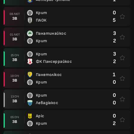
0
Крит
08 ЛЮТ
ЗВ
5
ПАОК
3
Панатинайкос
01 ЛЮТ
ЗВ
2
Крит
3
Крит
25 СІЧ
ЗВ
2
ФК Пансеррайкос
1
Панетолікос
19 СІЧ
ЗВ
0
Крит
0
Крит
13 СІЧ
ЗВ
0
Левадіакос
0
Аріс
05 СІЧ
ЗВ
2
Крит