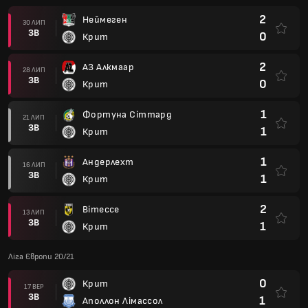
2
Неймеген
30 ЛИП
ЗВ
0
Крит
2
АЗ Алкмаар
28 ЛИП
ЗВ
0
Крит
1
Фортуна Сіттард
21 ЛИП
ЗВ
1
Крит
1
Андерлехт
16 ЛИП
ЗВ
1
Крит
2
Вітессе
13 ЛИП
ЗВ
1
Крит
Ліга Європи 20/21
0
Крит
17 ВЕР
ЗВ
1
Аполлон Лімассол