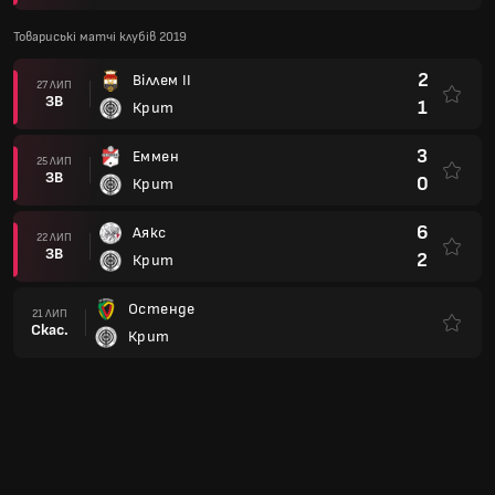
Товариські матчі клубів 2019
2
Віллем II
27 ЛИП
ЗВ
1
Крит
3
Еммен
25 ЛИП
ЗВ
0
Крит
6
Аякс
22 ЛИП
ЗВ
2
Крит
Остенде
21 ЛИП
Скас.
Крит