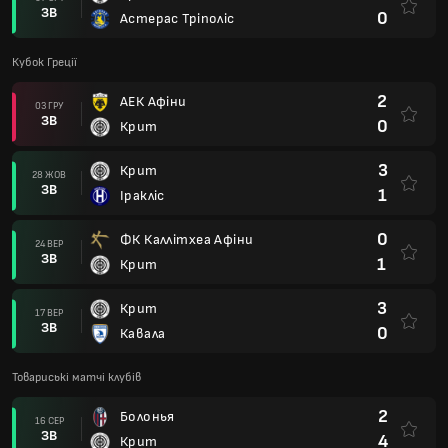
ЗВ
0
Астерас Тріполіс
Кубок Греції
2
АЕК Афіни
03 ГРУ
ЗВ
0
Крит
3
Крит
28 ЖОВ
ЗВ
1
Іракліс
0
ФК Каллітхеа Афіни
24 ВЕР
ЗВ
1
Крит
3
Крит
17 ВЕР
ЗВ
0
Кавала
Товариські матчі клубів
2
Болонья
16 СЕР
ЗВ
4
Крит