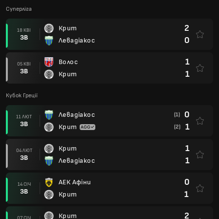
Суперліга
2
Крит
18 КВІ
ЗВ
0
Левадіакос
1
Волос
05 КВІ
ЗВ
1
Крит
Кубок Греції
0
Левадіакос
(1)
11 ЛЮТ
ЗВ
1
Крит
(2)
1
Крит
04 ЛЮТ
ЗВ
1
Левадіакос
0
АЕК Афіни
14 СІЧ
ЗВ
1
Крит
2
Крит
07 СІЧ