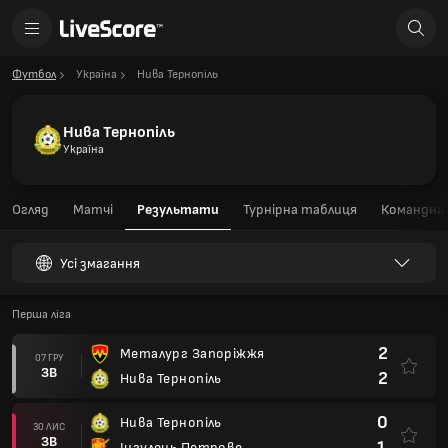
Футбол
Україна
Нива Тернопіль
Нива Тернопіль
Україна
Огляд
Матчі
Результати
Турнірна таблиця
Командний
Усі змагання
Перша ліга
2
Металург Запоріжжя
07 ГРУ
ЗВ
2
Нива Тернопіль
0
Нива Тернопіль
30 ЛИС
ЗВ
1
Інгулець Петрове