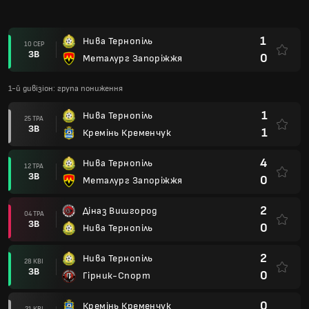
1
Нива Тернопіль
10 СЕР
ЗВ
0
Металург Запоріжжя
1-й дивізіон: група пониження
1
Нива Тернопіль
25 ТРА
ЗВ
1
Кремінь Кременчук
4
Нива Тернопіль
12 ТРА
ЗВ
0
Металург Запоріжжя
2
Діназ Вишгород
04 ТРА
ЗВ
0
Нива Тернопіль
2
Нива Тернопіль
28 КВІ
ЗВ
0
Гірник-Спорт
0
Кремінь Кременчук
21 КВІ