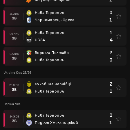
0
Нива Тернопіль
16 ЛИС
ЗВ
1
Чорноморець Одеса
1
Нива Тернопіль
09 ЛИС
ЗВ
4
UCSA
2
Ворскла Полтава
02 ЛИС
ЗВ
0
Нива Тернопіль
Ukraine Cup 25/26
2
Буковина Чернівці
28 ЖОВ
ЗВ
1
Нива Тернопіль
Перша ліга
0
Нива Тернопіль
24 ЖОВ
ЗВ
1
Поділля Хмельницький