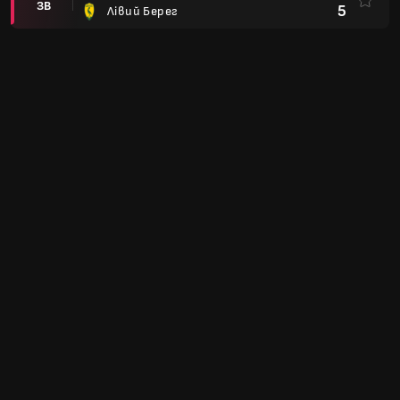
ЗВ
5
Лівий Берег