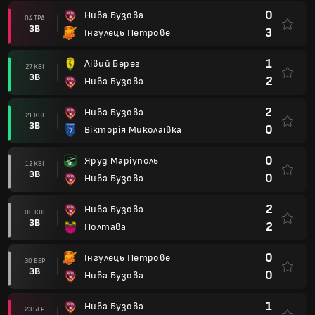
0
Нива Бузова
04 ТРА
ЗВ
3
Інгулець Петрове
1
Лівий Берег
27 КВІ
ЗВ
2
Нива Бузова
2
Нива Бузова
21 КВІ
ЗВ
0
Вікторія Миколаївка
0
Яруд Маріуполь
12 КВІ
ЗВ
0
Нива Бузова
2
Нива Бузова
06 КВІ
ЗВ
2
Полтава
0
Інгулець Петрове
30 БЕР
ЗВ
0
Нива Бузова
1
Нива Бузова
23 БЕР