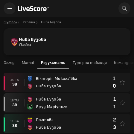
Футбол
Україна
Нива Бузова
Нива Бузова
Україна
Огляд
Матчі
Результати
Турнірна таблиця
Командний
1
Вікторія Миколаївка
24 ТРА
ЗВ
0
Нива Бузова
1
Нива Бузова
18 ТРА
ЗВ
1
Яруд Маріуполь
2
Полтава
11 ТРА
ЗВ
3
Нива Бузова