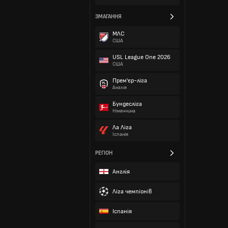
ЗМАГАННЯ
МЛС
США
USL League One 2026
США
Прем'єр-ліга
Англія
Бундесліга
Німеччина
Ла Ліга
Іспанія
РЕГІОН
Англія
Ліга чемпіонів
Іспанія