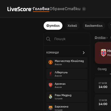
Головна
Обране
Ставки
Футбол
Хокей
Баскетбол
Футбол
Н
КОМАНДИ
Но
Манчестер Юнайтед
Англія
Огляд
Ліверпуль
Англія
07 ЖОВ
Арсенал
14:00
Англія
Реал Мадрид
Іспанія
13 ЖОВ
14:00
Барселона
Іспанія