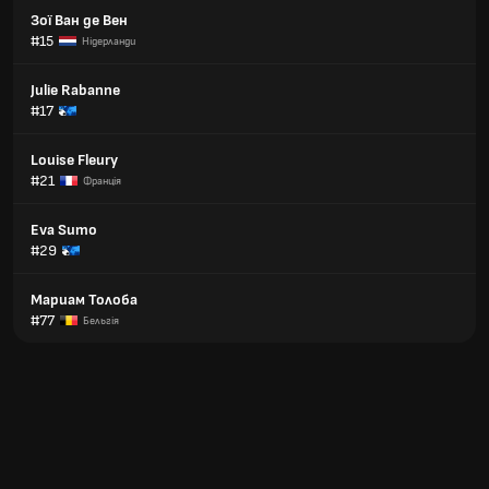
Зої Ван де Вен
#15
Нідерланди
Julie Rabanne
#17
Louise Fleury
#21
Франція
Eva Sumo
#29
Мариам Толоба
#77
Бельгія