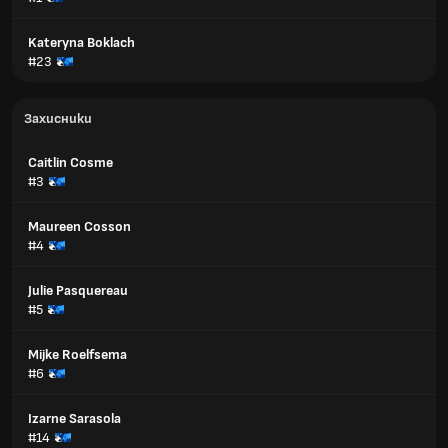
Kateryna Boklach
#23
Захисники
Caitlin Cosme
#3
Maureen Cosson
#4
Julie Pasquereau
#5
Mijke Roelfsema
#6
Izarne Sarasola
#14