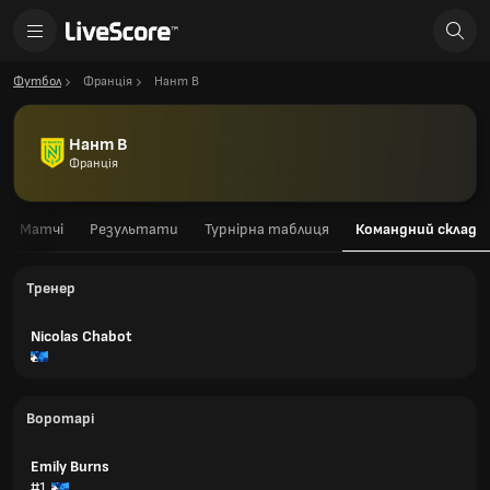
Футбол
Франція
Нант В
Нант В
Франція
Матчі
Результати
Турнірна таблиця
Командний склад
Тренер
Nicolas Chabot
Воротарі
Emily Burns
#1