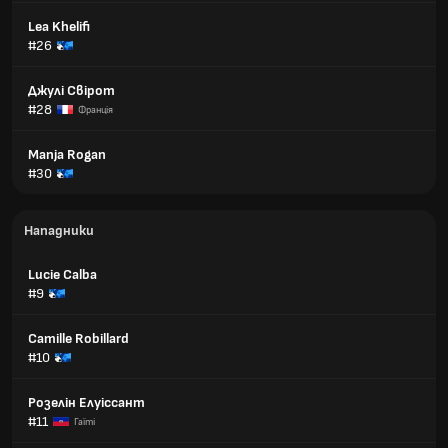
Lea Khelifi
#26
Джулі Свірот
#28
Франція
Manja Rogan
#30
Нападники
Lucie Calba
#9
Camille Robillard
#10
Розелін Елуіссант
#11
Гаїті