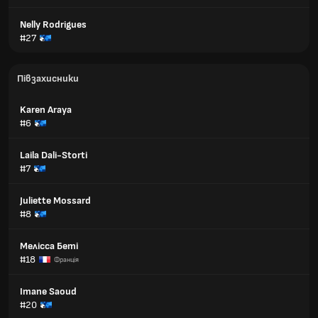
Nelly Rodrigues
#27
Півзахисники
Karen Araya
#6
Laila Dali-Storti
#7
Juliette Mossard
#8
Мелісса Беті
#18
Франція
Imane Saoud
#20