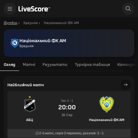
Футбол
Бразилія
Національний ФК AM
Національний ФК AM
Бразилія
Огляд
Матчі
Результати
Турнірна таблиця
Командний
Найближчий матч
Заг: 2 - 1
20:00
16 Сер
АБЦ
Національний ФК AM
2-й
матч, серія
2
перемоги, рахунок:
2
-
1