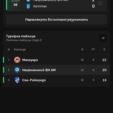
04 ЛИП
ЗВ
0
Капітал
Переглянути всі останні результати
Турнірна таблиця
Поточна таблиця Серія D
#
Команда
В
РГ
О
Манауара
22
1
10
8
Національний ФК AM
20
2
10
6
Сан-Раймундо
13
3
10
3