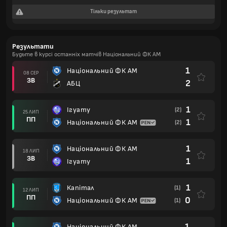
Тільки результат
Результати
Будьте в курсі останніх матчів Національний ФК AM
1
Національний ФК AM
08 СЕР
ЗВ
2
АБЦ
1
Ігуату
(2)
25 ЛИП
ПП
1
Національний ФК AM
(2)
1
Національний ФК AM
18 ЛИП
ЗВ
1
Ігуату
1
Капітал
(1)
12 ЛИП
ПП
0
Національний ФК AM
(1)
1
Національний ФК AM