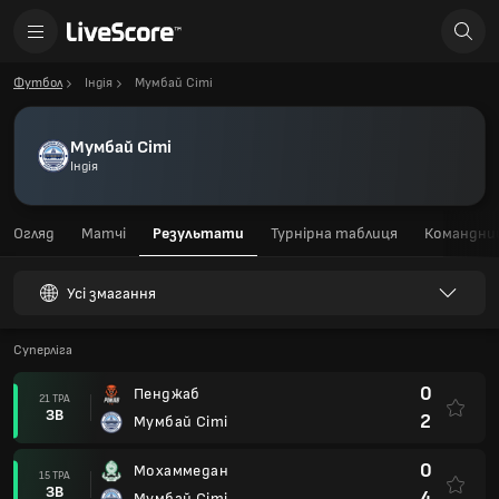
Футбол
Індія
Мумбай Сіті
Мумбай Сіті
Індія
Огляд
Матчі
Результати
Турнірна таблиця
Командний
Усі змагання
Суперліга
0
Пенджаб
21 ТРА
ЗВ
2
Мумбай Сіті
0
Мохаммедан
15 ТРА
ЗВ
4
Мумбай Сіті