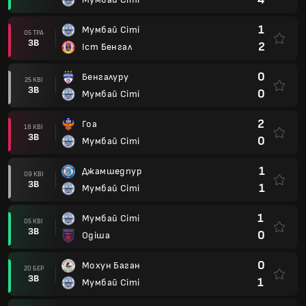
1
Мумбай Сіті
05 ТРА
ЗВ
2
Іст Бенгал
0
Бенгалуру
25 КВІ
ЗВ
0
Мумбай Сіті
2
Гоа
18 КВІ
ЗВ
0
Мумбай Сіті
1
Джамшедпур
09 КВІ
ЗВ
1
Мумбай Сіті
1
Мумбай Сіті
05 КВІ
ЗВ
0
Одіша
0
Мохун Баган
20 БЕР
ЗВ
1
Мумбай Сіті