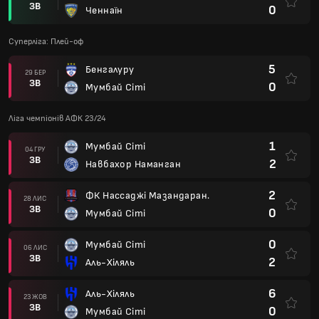
ЗВ
0
Ченнаїн
Суперліга: Плей-оф
5
Бенгалуру
29 БЕР
ЗВ
0
Мумбай Сіті
Ліга чемпіонів АФК 23/24
1
Мумбай Сіті
04 ГРУ
ЗВ
2
Навбахор Наманган
2
ФК Нассаджі Мазандаран.
28 ЛИС
ЗВ
0
Мумбай Сіті
0
Мумбай Сіті
06 ЛИС
ЗВ
2
Аль-Хіляль
6
Аль-Хіляль
23 ЖОВ
ЗВ
0
Мумбай Сіті