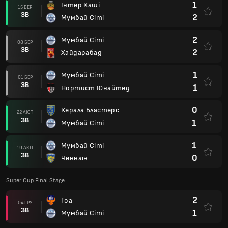
1
Інтер Каші
15 БЕР
ЗВ
2
Мумбай Сіті
2
Мумбай Сіті
08 БЕР
ЗВ
2
Хайдарабад
1
Мумбай Сіті
01 БЕР
ЗВ
1
Нортист Юнайтед
0
Керала Бластерс
22 ЛЮТ
ЗВ
1
Мумбай Сіті
1
Мумбай Сіті
19 ЛЮТ
ЗВ
0
Ченнаїн
Super Cup Final Stage
2
Гоа
04 ГРУ
ЗВ
1
Мумбай Сіті