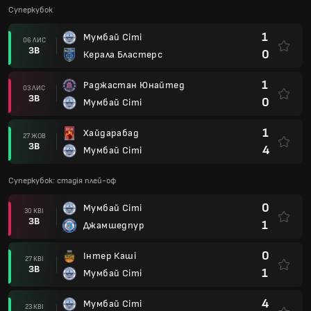
Суперкубок
1
Мумбай Сіті
06 ЛИС
ЗВ
0
Керала Бластерс
1
Раджастан Юнайтед
03 ЛИС
ЗВ
0
Мумбай Сіті
1
Хайдарабад
27 ЖОВ
ЗВ
4
Мумбай Сіті
Суперкубок: стадія плей-оф
0
Мумбай Сіті
30 КВІ
ЗВ
1
Джамшедпур
0
Інтер Каші
27 КВІ
ЗВ
1
Мумбай Сіті
4
Мумбай Сіті
23 КВІ