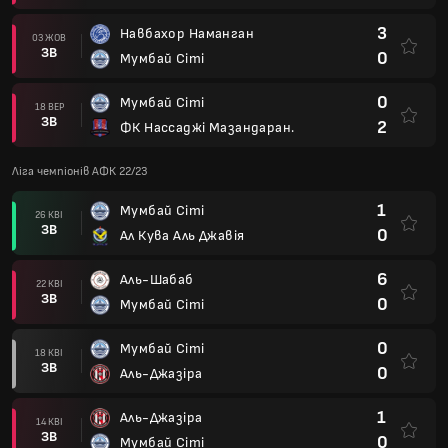
3
Навбахор Наманган
03 ЖОВ
ЗВ
0
Мумбай Сіті
0
Мумбай Сіті
18 ВЕР
ЗВ
2
ФК Нассаджі Мазандаран.
Ліга чемпіонів АФК 22/23
1
Мумбай Сіті
26 КВІ
ЗВ
0
Ал Кува Аль Джавія
6
Аль-Шабаб
22 КВІ
ЗВ
0
Мумбай Сіті
0
Мумбай Сіті
18 КВІ
ЗВ
0
Аль-Джазіра
1
Аль-Джазіра
14 КВІ
ЗВ
0
Мумбай Сіті