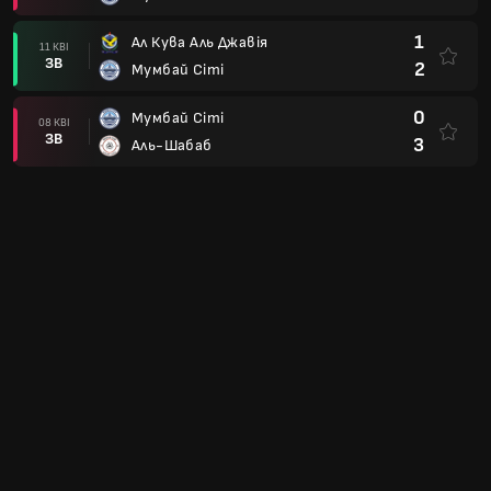
1
Ал Кува Аль Джавія
11 КВІ
ЗВ
2
Мумбай Сіті
0
Мумбай Сіті
08 КВІ
ЗВ
3
Аль-Шабаб