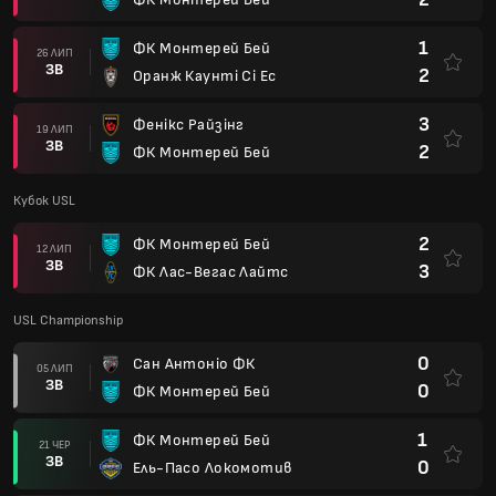
1
ФК Монтерей Бей
26 ЛИП
ЗВ
2
Оранж Каунті Сі Ес
3
Фенікс Райзінг
19 ЛИП
ЗВ
2
ФК Монтерей Бей
Кубок USL
2
ФК Монтерей Бей
12 ЛИП
ЗВ
3
ФК Лас-Вегас Лайтс
USL Championship
0
Сан Антоніо ФК
05 ЛИП
ЗВ
0
ФК Монтерей Бей
1
ФК Монтерей Бей
21 ЧЕР
ЗВ
0
Ель-Пасо Локомотив