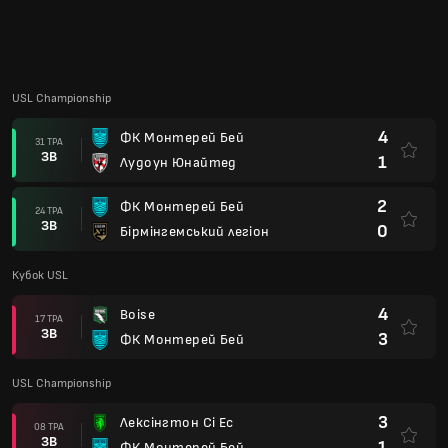
4
Boise
17 ТРА
ЗВ
3
ФК Монтерей Бей
USL Championship
3
Лексінгтон Сі Ес
08 ТРА
ЗВ
1
ФК Монтерей Бей
1
ФК Монтерей Бей
03 ТРА
ЗВ
2
ФК Талса
Кубок USL
1
ФК Монтерей Бей
26 КВІ
ПП
1
Oakland Roots
USL Championship
4
Колорадо Спрінгс Свічбекс
18 КВІ
ЗВ