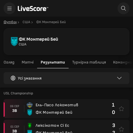
Футбол
США
ФК Монтерей Бей
ФК Монтерей Бей
США
Огляд
Матчі
Результати
Турнірна таблиця
Командний
Усі змагання
USL Championship
1
Ель-Пасо Локомотив
06 СЕР
ЗВ
0
ФК Монтерей Бей
3
Лексінгтон Сі Ес
01 СЕР
ЗВ
2
ФК Монтерей Бей