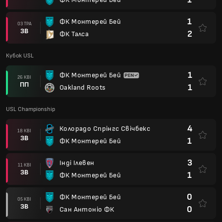
1
ФК Монтерей Бей
3
Інді Ілевен
11 КВІ
ЗВ
1
ФК Монтерей Бей
0
ФК Монтерей Бей
05 КВІ
ЗВ
0
Сан Антоніо ФК
1
ФК Лас-Вегас Лайтс
29 БЕР
ЗВ
0
ФК Монтерей Бей
1
Республіка Сакраменто ФК
22 БЕР
ЗВ
1
ФК Монтерей Бей
0
ФК Монтерей Бей
15 БЕР
ЗВ
3
Ель-Пасо Локомотив
0
ФК Монтерей Бей
08 БЕР
ЗВ
1
Oakland Roots