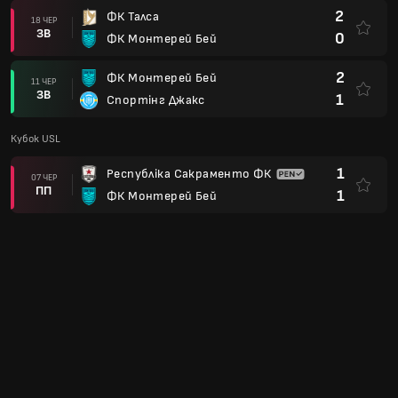
2
ФК Талса
18 ЧЕР
ЗВ
0
ФК Монтерей Бей
2
ФК Монтерей Бей
11 ЧЕР
ЗВ
1
Спортінг Джакс
Кубок USL
1
Республіка Сакраменто ФК
07 ЧЕР
ПП
1
ФК Монтерей Бей
USL Championship
4
ФК Монтерей Бей
31 ТРА
ЗВ
1
Лудоун Юнайтед
2
ФК Монтерей Бей
24 ТРА
ЗВ
0
Бірмінгемський легіон
Кубок USL