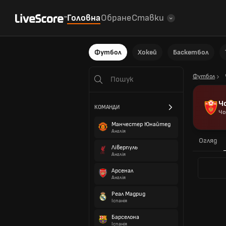
Головна
Обране
Ставки
Футбол
Хокей
Баскетбол
Футбол
Ч
КОМАНДИ
Чо
Манчестер Юнайтед
Англія
Огляд
Ліверпуль
Англія
Арсенал
Англія
Реал Мадрид
Іспанія
Барселона
Іспанія