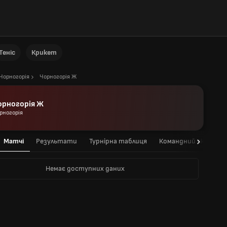
Теніс
Крикет
Чорногорія
Чорногорія Ж
орногорія Ж
рногорія
Матчі
Результати
Турнірна таблиця
Командний склад
Немає доступних даних