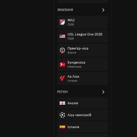
ЗМАГАННЯ
МЛС
США
USL League One 2026
США
Прем'єр-ліга
Англія
Бундесліга
Німеччина
Ла Ліга
Іспанія
РЕГІОН
Англія
Ліга чемпіонів
Іспанія