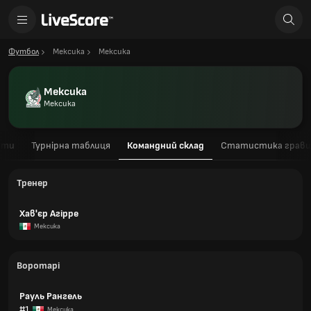
Футбол
Мексика
Мексика
Мексика
Мексика
ати
Турнірна таблиця
Командний склад
Статистика гравц
Тренер
Хав'єр Агірре
Мексика
Воротарі
Рауль Рангель
#1
Мексика