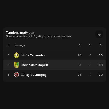
Турнірна таблиця
Поточна таблиця 1-й дивізіон: група пониження
#
Команда
В
РГ
О
Нива Тернопіль
36
3
28
0
Металіст Харків
30
4
28
-7
Діназ Вишгород
30
5
28
-7