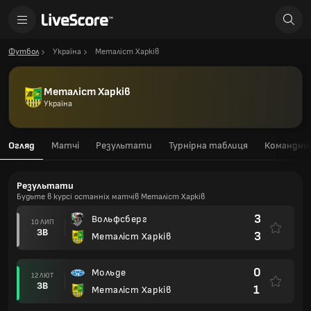
Футбол
Україна
Металіст Харків
Металіст Харків
Україна
Огляд
Матчі
Результати
Турнірна таблиця
Командний
Результати
Будьте в курсі останніх матчів Металіст Харків
3
Вольфсберг
10 ЛИП
ЗВ
3
Металіст Харків
0
Мольде
12 ЛЮТ
ЗВ
1
Металіст Харків