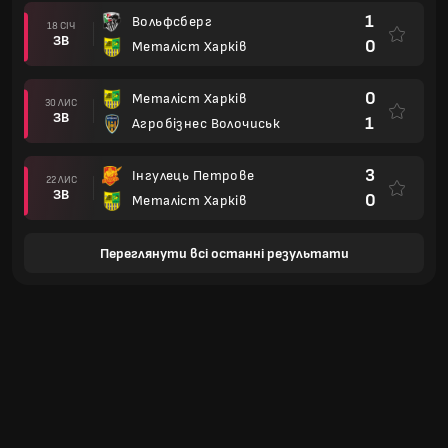
1
Вольфсберг
18 СІЧ
ЗВ
0
Металіст Харків
0
Металіст Харків
30 ЛИС
ЗВ
1
Агробізнес Волочиськ
3
Інгулець Петрове
22 ЛИС
ЗВ
0
Металіст Харків
Переглянути всі останні результати