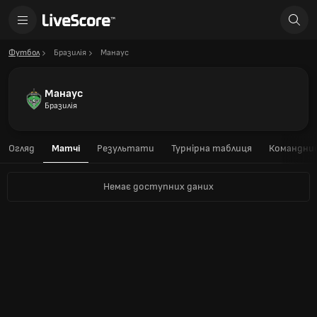
Футбол
Бразилія
Манаус
Манаус
Бразилія
Огляд
Матчі
Результати
Турнірна таблиця
Командний
Немає доступних даних