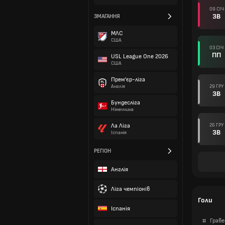
09 СІЧ
ЗВ
ЗМАГАННЯ
МЛС
США
03 СІЧ
ПП
USL League One 2026
США
Прем'єр-ліга
29 ГРУ
Англія
ЗВ
Бундесліга
Німеччина
26 ГРУ
Ла Ліга
ЗВ
Іспанія
РЕГІОН
Англія
Ліга чемпіонів
Голи
Іспанія
#
Граве