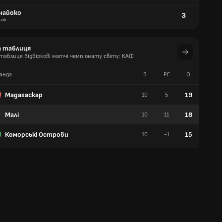
інайоко
3
ник
а таблиця
аблиця Відбіркові матчі чемпіонату світу: КАФ
анда
В
РГ
О
П
Мадагаскар
19
10
5
6
Малі
18
10
11
5
Коморські Острови
15
10
-1
5