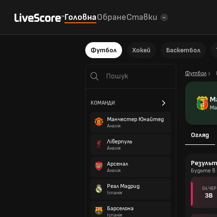
Головна
Обране
Ставки
Футбол
Хокей
Баскетбол
Футбол
М
КОМАНДИ
Ма
Манчестер Юнайтед
Англія
Огляд
Ліверпуль
Англія
Резуль
Арсенал
Будьте в 
Англія
Реал Мадрид
04 ЧЕР
Іспанія
ЗВ
Барселона
Іспанія