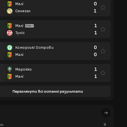
0
Малі
1
Сенегал
1
Малі
1
Туніс
0
Коморські Острови
0
Малі
1
Марокко
1
Малі
Переглянути всі останні результати
ць
G