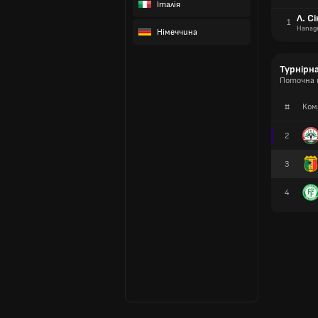
Італія
Л. С
1
Напад
Німеччина
Турнірн
Поточна т
#
Ком
2
3
4