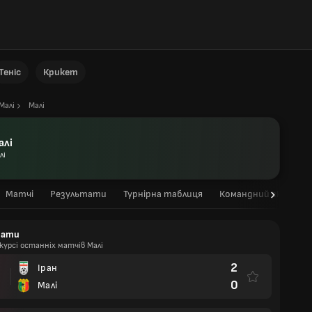
Теніс
Крикет
Малі
Малі
алі
лі
Матчі
Результати
Турнірна таблиця
Командний склад
тати
курсі останніх матчів Малі
2
Іран
0
Малі