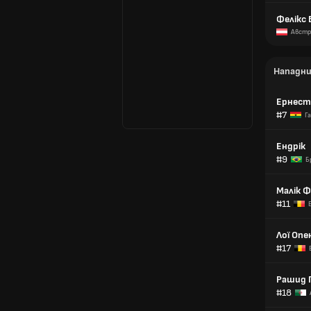
Фелікс 
Австр
Нападн
Ернест
#7
Г
Ендрік
#9
Б
Малік 
#11
Лої Опе
#17
Рашид 
#18