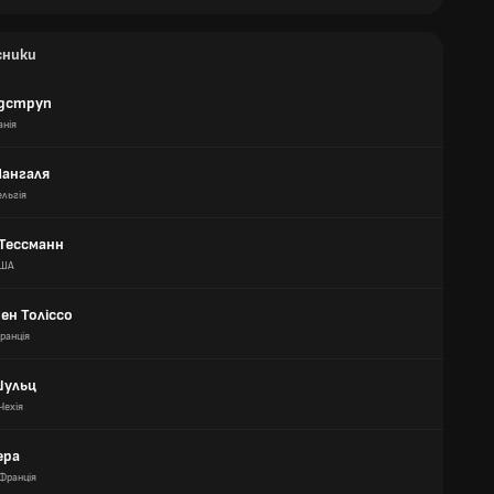
сники
ідструп
анія
Мангаля
ельгія
 Тессманн
ША
ен Толіссо
ранція
Шульц
Чехія
ера
Франція