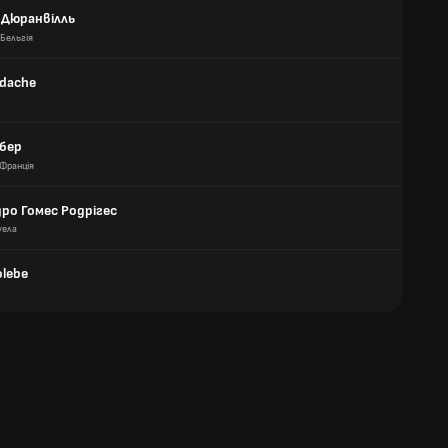
 Дюранвілль
Бельгія
udache
мбер
Франція
ро Гомес Родрігес
уела
lebe