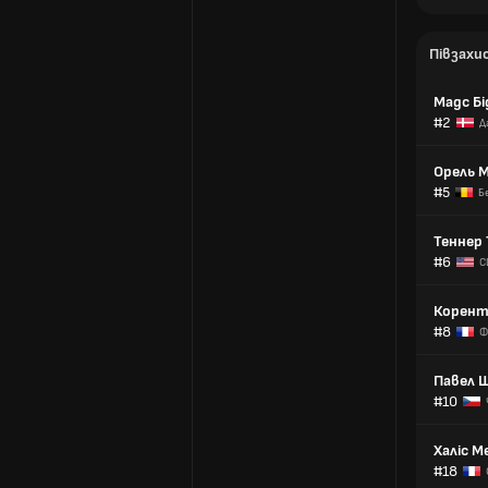
Півзахи
Мадс Б
#2
Д
Орель 
#5
Б
Теннер
#6
С
Корент
#8
Ф
Павел 
#10
Халіс М
#18