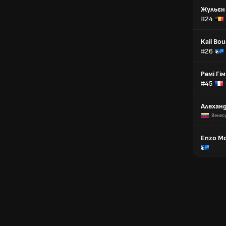
Жульєн
#24
Kail Bo
#26
Ремі Гі
#45
Алеханд
Венес
Enzo Mo