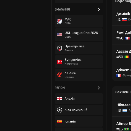
Ворота
ЗМАГАННЯ
Домінік
#1
МЛС
С
США
Ремі Де
USL League One 2026
США
#40
Прем'єр-ліга
Англія
Лассін 
#50
Бундесліга
Німеччина
Джасті
Ла Ліга
Франц
Іспанія
РЕГІОН
Захисни
Англія
Ніколас
Ліга чемпіонів
#3
А
Іспанія
Абнер В
#16