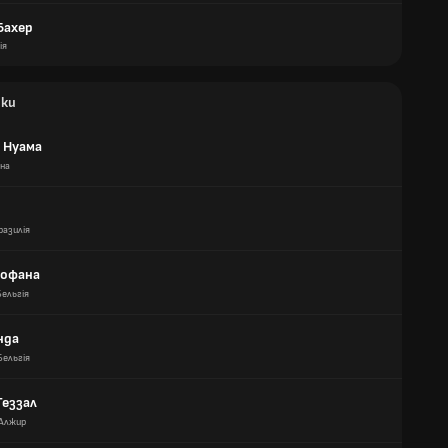
Бахер
ія
ики
 Нуама
ана
разилія
Фофана
Бельгія
нда
Бельгія
Геззал
Алжир