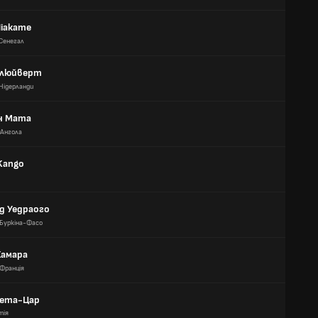
Ніакате
Сенегал
Клюйверт
Нідерланди
н Мата
Ангола
Kango
д Уедраого
Буркіна-Фасо
Камара
Франція
лета-Цар
тія