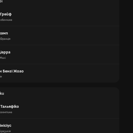
рі
 Грейф
ловаччина
камп
Франція
Діарра
Малі
н Бенгі Жоао
ія
ки
 Тальяфіко
ргентина
інісіус
Бразилія