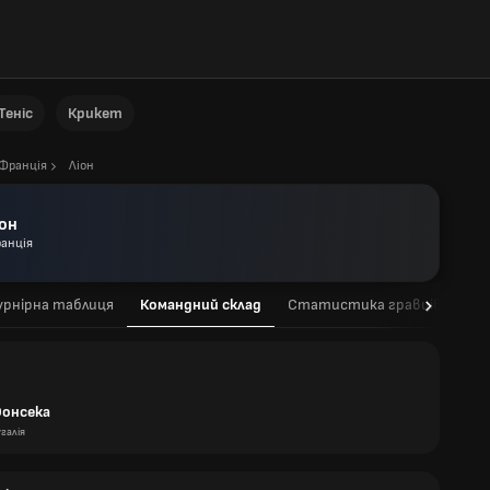
Теніс
Крикет
Франція
Ліон
іон
анція
урнірна таблиця
Командний склад
Статистика гравців
Ст
Фонсека
галія