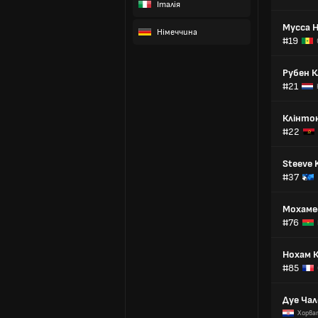
Італія
Мусса 
Німеччина
#19
Рубен 
#21
Клінто
#22
Steeve 
#37
Мохаме
#76
Нохам 
#85
Дуе Ча
Хорва