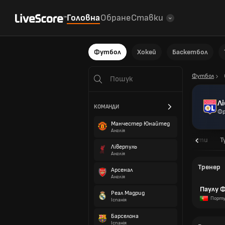
Головна
Обране
Ставки
Футбол
Хокей
Баскетбол
Футбол
Л
КОМАНДИ
Фр
Манчестер Юнайтед
Англія
Огляд
Матчі
Результати
Т
Ліверпуль
Англія
Тренер
Арсенал
Англія
Паулу 
Реал Мадрид
Порту
Іспанія
Барселона
Іспанія