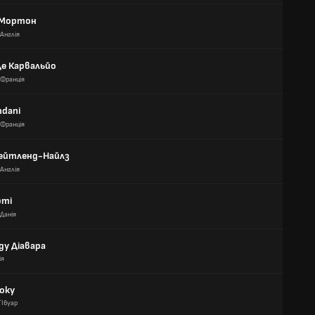
 Мортон
Англія
Де Карвальйо
Франція
mdani
Франція
Мейтленд-Найлз
Англія
рті
Данія
ду Діавара
ія
оку
´Івуар