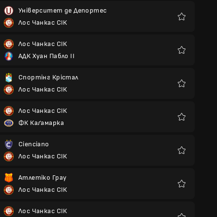
Університет де Депортес
Лос Чанкас СІК
Улюблені
Лос Чанкас СІК
АДК Хуан Пабло II
Улюблені
Спортінг Крістал
Лос Чанкас СІК
Улюблені
Лос Чанкас СІК
ФК Каґамарка
Улюблені
Cienciano
Лос Чанкас СІК
Улюблені
Атлетіко Грау
Лос Чанкас СІК
Улюблені
Лос Чанкас СІК