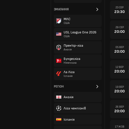
23 СЕР
ЗМАГАННЯ
23:30
МЛС
США
29 СЕР
20:00
USL League One 2026
США
Прем'єр-ліга
05 ВЕР
Англія
20:00
Бундесліга
Німеччина
12 ВЕР
20:00
Ла Ліга
Іспанія
РЕГІОН
19 ВЕР
20:00
Англія
26 ВЕР
Ліга чемпіонів
20:00
Іспанія
17 ЖОВ