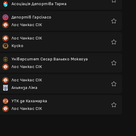
Асоціація Депортіва Тарма
Улюблені
Депортів Гарсіласо
Лос Чанкас СІК
Улюблені
Лос Чанкас СІК
Куско
Улюблені
Університет Сесар Вальехо Мокегуа
Лос Чанкас СІК
Улюблені
Лос Чанкас СІК
Альянза Ліма
Улюблені
УТК де Кахамарка
Лос Чанкас СІК
Улюблені