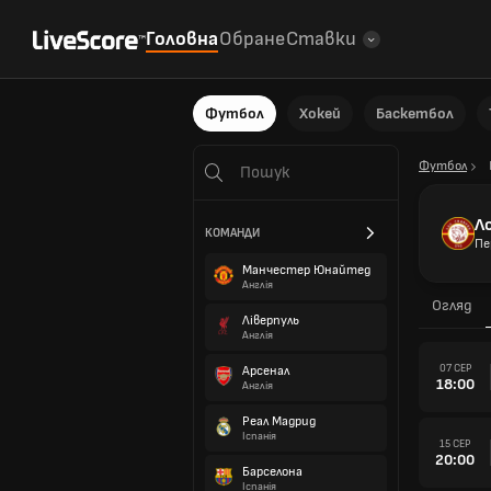
Головна
Обране
Ставки
Футбол
Хокей
Баскетбол
Футбол
Л
КОМАНДИ
Пе
Манчестер Юнайтед
Англія
Огляд
Ліверпуль
Англія
07 СЕР
Арсенал
18:00
Англія
Реал Мадрид
Іспанія
15 СЕР
20:00
Барселона
Іспанія