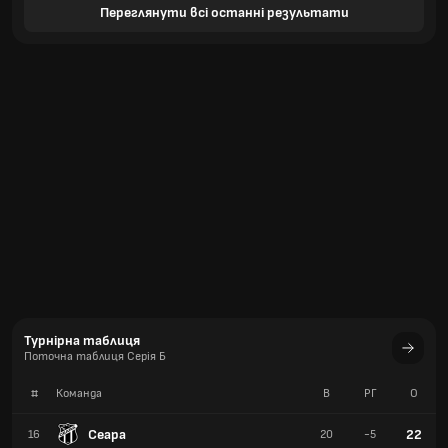
Переглянути всі останні результати
Турнірна таблиця
Поточна таблиця Серія Б
#
Команда
В
РГ
О
Сеара
22
16
20
-5