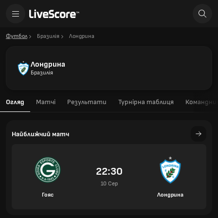
Футбол
Бразилія
Лондрина
Лондрина
Бразилія
Огляд
Матчі
Результати
Турнірна таблиця
Командний
Найближчий матч
22:30
10 Сер
Гояс
Лондрина