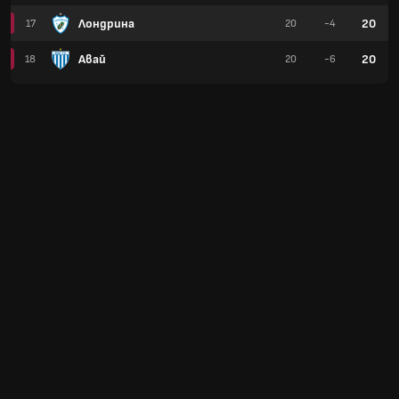
Лондрина
20
17
20
-4
Авай
20
18
20
-6