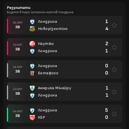
Результати
Будьте в курсі останніх матчів Лондрина
1
Лондрина
26 ЛИП
ЗВ
4
Новорізонтіно
2
Наутіко
23 ЛИП
ЗВ
1
Лондрина
0
Лондрина
18 ЛИП
ЗВ
0
Ботафого
1
Америка Мінейру
13 ЛИП
ЗВ
1
Лондрина
5
Лондрина
04 ЛИП
ЗВ
0
КБР