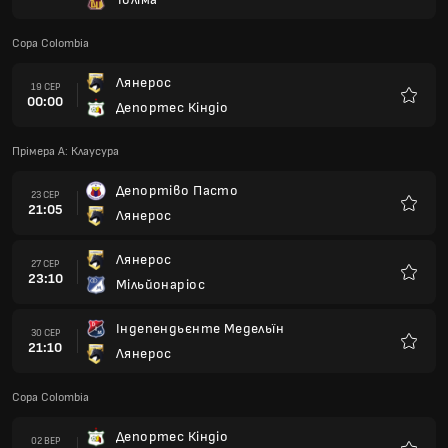
Улюбле
Copa Colombia
Лянерос
19 СЕР
00:00
Депортес Кіндіо
Улюбле
Прімера А: Клаусура
Депортіво Пасто
23 СЕР
21:05
Лянерос
Улюбле
Лянерос
27 СЕР
23:10
Мільйонаріос
Улюбле
Індепендьєнте Медельїн
30 СЕР
21:10
Лянерос
Улюбле
Copa Colombia
Депортес Кіндіо
02 ВЕР