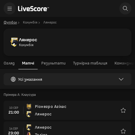
Футбол
Колумбія
Лянерос
Лянерос
Колумбія
Огляд
Матчі
Результати
Турнірна таблиця
Командний
Усі змагання
Прімера А: Клаусура
Ріонегро Агілас
10 СЕР
21:00
Лянерос
Улюбле
Лянерос
14 СЕР
23:00
Толіма