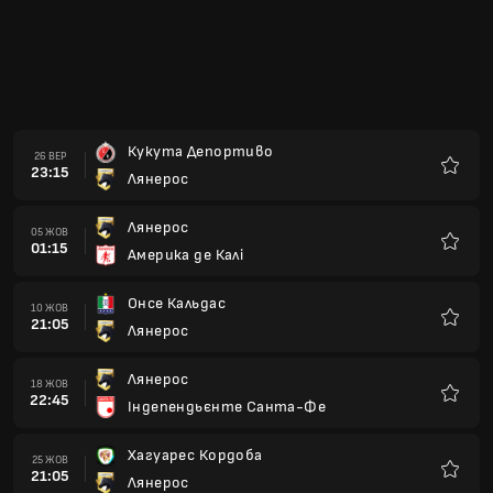
21:05
Лянерос
Улюбле
Лянерос
18 ЖОВ
22:45
Індепендьєнте Санта-Фе
Улюбле
Хагуарес Кордоба
25 ЖОВ
21:05
Лянерос
Улюбле
Лянерос
31 ЖОВ
23:05
Хуніор де Барранкілья
Улюбле
Аліанса Еф Сі Вальєдупар
03 ЛИС
21:10
Лянерос
Улюбле
Лянерос
08 ЛИС
20:30
Чіко
Улюбле