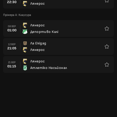
22:30
Лянерос
Улюбле
Прімера А: Клаусура
Лянерос
08 ВЕР
01:00
Депортиво Калі
Улюбле
Ла Екідад
12 ВЕР
21:05
Лянерос
Улюбле
Лянерос
21 ВЕР
01:15
Атлетіко Насьйонал
Улюбле
Кукута Депортиво
26 ВЕР
23:15
Лянерос
Улюбле
Лянерос
05 ЖОВ
01:15
Америка де Калі
Улюбле
Онсе Кальдас
10 ЖОВ