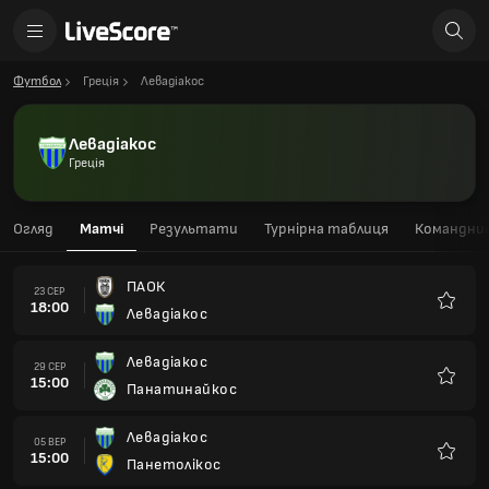
Футбол
Греція
Левадіакос
Левадіакос
Греція
Огляд
Матчі
Результати
Турнірна таблиця
Командний
ПАОК
23 СЕР
18:00
Левадіакос
Улюбле
Левадіакос
29 СЕР
15:00
Панатинайкос
Улюбле
Левадіакос
05 ВЕР
15:00
Панетолікос
Улюбле