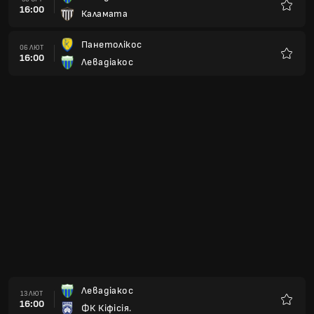
16:00
Каламата
Улюбле
Панетолікос
06 ЛЮТ
16:00
Левадіакос
Улюбле
Левадіакос
13 ЛЮТ
16:00
ФК Кіфісія.
Улюбле