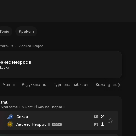
Теніс
Крикет
Мексика
Леонес Негрос II
онес Негрос II
ксика
Матчі
Результати
Турнірна таблиця
Командний склад
тати
курсі останніх матчів Леонес Негрос II
2
Селая
(2)
1
Леонес Негрос II
(6)