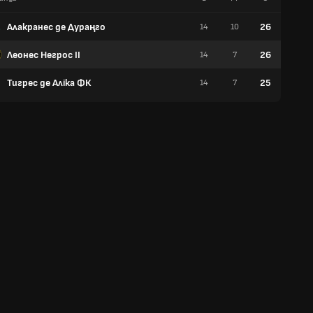
Алакранес де Дураңго
26
14
10
5
Леонес Негрос II
26
14
7
7
Тигрес де Аліка ФК
25
14
7
8