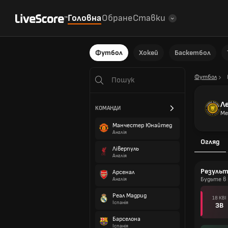
Головна
Обране
Ставки
Футбол
Хокей
Баскетбол
Футбол
Ле
КОМАНДИ
Ме
Манчестер Юнайтед
Англія
Огляд
Ліверпуль
Англія
Резуль
Арсенал
Будьте в 
Англія
Реал Мадрид
18 КВІ
Іспанія
ЗВ
Барселона
Іспанія