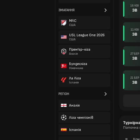
16 КВІ
ЗВ
ЗМАГАННЯ
МЛС
США
11 КВІ
ЗВ
USL League One 2026
США
Прем'єр-ліга
27 БЕР
Англія
ЗВ
Бундесліга
Німеччина
21 БЕР
Ла Ліга
ЗВ
Іспанія
РЕГІОН
Англія
Ліга чемпіонів
Турнірн
Поточна т
Іспанія
#
Ком