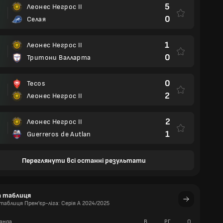
5
Леонес Негрос II
0
Селая
1
Леонес Негрос II
0
Тритони Валларта
0
Tecos
2
Леонес Негрос II
2
Леонес Негрос II
1
Guerreros de Autlan
Переглянути всі останні результати
а таблиця
аблиця Прем'єр-ліга: Серія А 2024/2025
анда
В
РГ
О
П