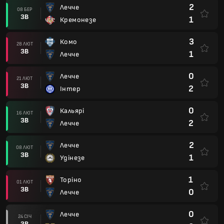
2
Лечче
08 БЕР
ЗВ
1
Кремонезе
3
Комо
28 ЛЮТ
ЗВ
1
Лечче
0
Лечче
21 ЛЮТ
ЗВ
2
Інтер
0
Кальярі
16 ЛЮТ
ЗВ
2
Лечче
2
Лечче
08 ЛЮТ
ЗВ
1
Удінезе
1
Торіно
01 ЛЮТ
ЗВ
0
Лечче
0
Лечче
24 СІЧ
ЗВ