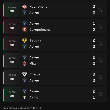
0
Кремонезе
04 ЛЮТ
ЗВ
2
Лечче
1
Лечче
27 СІЧ
ЗВ
2
Салернітана
2
Верона
21 СІЧ
ЗВ
0
Лечче
2
Лечче
14 СІЧ
ЗВ
2
Мілан
0
Спеція
08 СІЧ
ЗВ
0
Лечче
2
Лечче
04 СІЧ
ЗВ
1
Лаціо
Товариські матчі клубів 2022