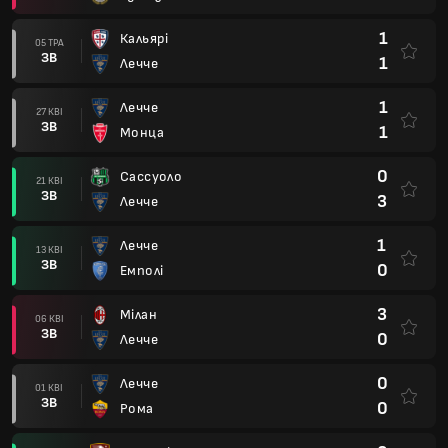
1
Кальярі
05 ТРА
ЗВ
1
Лечче
1
Лечче
27 КВІ
ЗВ
1
Монца
0
Сассуоло
21 КВІ
ЗВ
3
Лечче
1
Лечче
13 КВІ
ЗВ
0
Емполі
3
Мілан
06 КВІ
ЗВ
0
Лечче
0
Лечче
01 КВІ
ЗВ
0
Рома