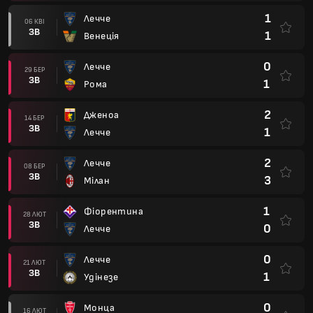
1
Лечче
06 КВІ
ЗВ
1
Венеція
0
Лечче
29 БЕР
ЗВ
1
Рома
2
Дженоа
14 БЕР
ЗВ
1
Лечче
2
Лечче
08 БЕР
ЗВ
3
Мілан
1
Фіорентина
28 ЛЮТ
ЗВ
0
Лечче
0
Лечче
21 ЛЮТ
ЗВ
1
Удінезе
0
Монца
16 ЛЮТ