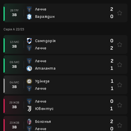
2
Лечче
28 ГРУ
ЗВ
0
Вараждин
Серія А 22/23
0
Сампдорія
12 ЛИС
ЗВ
2
Лечче
2
Лечче
09 ЛИС
ЗВ
1
Аталанта
1
Удінезе
04 ЛИС
ЗВ
1
Лечче
0
Лечче
29 ЖОВ
ЗВ
1
Ювентус
2
Болонья
23 ЖОВ
ЗВ
0
Лечче