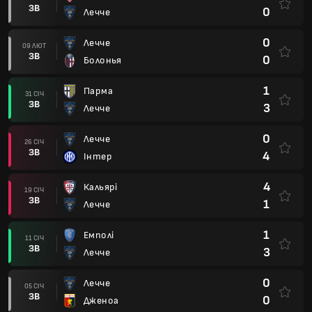
ЗВ
0
Лечче
0
Лечче
09 ЛЮТ
ЗВ
0
Болонья
1
Парма
31 СІЧ
ЗВ
3
Лечче
0
Лечче
26 СІЧ
ЗВ
4
Інтер
4
Кальярі
19 СІЧ
ЗВ
1
Лечче
1
Емполі
11 СІЧ
ЗВ
3
Лечче
0
Лечче
05 СІЧ
ЗВ
0
Дженоа