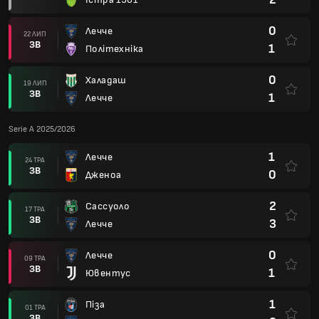
0
Лечче
22 ЛИП
ЗВ
1
Політехніка
0
Халадаш
19 ЛИП
ЗВ
1
Лечче
Serie A 2025/2026
1
Лечче
24 ТРА
ЗВ
0
Дженоа
2
Сассуоло
17 ТРА
ЗВ
3
Лечче
0
Лечче
09 ТРА
ЗВ
1
Ювентус
1
Піза
01 ТРА
ЗВ