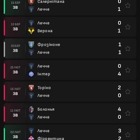
0
Салернітана
16 БЕР
ЗВ
1
Лечче
0
Лечче
10 БЕР
ЗВ
1
Верона
1
Фрозіноне
03 БЕР
ЗВ
1
Лечче
0
Лечче
25 ЛЮТ
ЗВ
4
Інтер
2
Торіно
16 ЛЮТ
ЗВ
0
Лечче
4
Болонья
11 ЛЮТ
ЗВ
0
Лечче
3
Лечче
02 ЛЮТ
ЗВ
2
Фіорентина