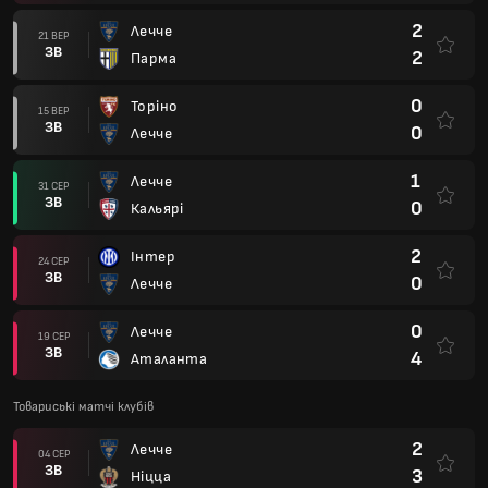
2
Лечче
21 ВЕР
ЗВ
2
Парма
0
Торіно
15 ВЕР
ЗВ
0
Лечче
1
Лечче
31 СЕР
ЗВ
0
Кальярі
2
Інтер
24 СЕР
ЗВ
0
Лечче
0
Лечче
19 СЕР
ЗВ
4
Аталанта
Товариські матчі клубів
2
Лечче
04 СЕР
ЗВ
3
Ніцца