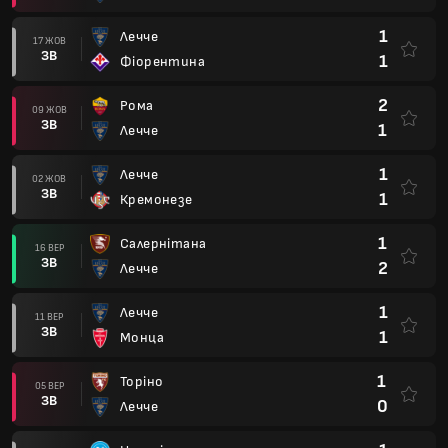
1
Лечче
17 ЖОВ
ЗВ
1
Фіорентина
2
Рома
09 ЖОВ
ЗВ
1
Лечче
1
Лечче
02 ЖОВ
ЗВ
1
Кремонезе
1
Салернітана
16 ВЕР
ЗВ
2
Лечче
1
Лечче
11 ВЕР
ЗВ
1
Монца
1
Торіно
05 ВЕР
ЗВ
0
Лечче