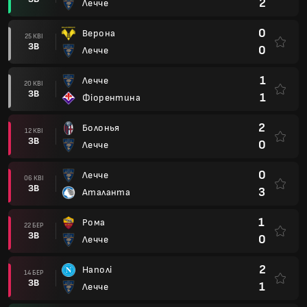
2
Лечче
0
Верона
25 КВІ
ЗВ
0
Лечче
1
Лечче
20 КВІ
ЗВ
1
Фіорентина
2
Болонья
12 КВІ
ЗВ
0
Лечче
0
Лечче
06 КВІ
ЗВ
3
Аталанта
1
Рома
22 БЕР
ЗВ
0
Лечче
2
Наполі
14 БЕР
ЗВ
1
Лечче