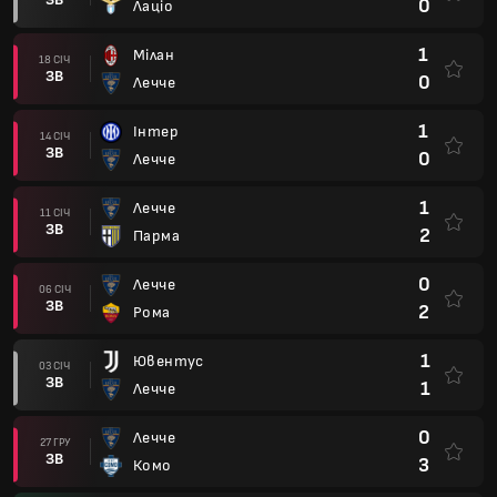
0
Лаціо
1
Мілан
18 СІЧ
ЗВ
0
Лечче
1
Інтер
14 СІЧ
ЗВ
0
Лечче
1
Лечче
11 СІЧ
ЗВ
2
Парма
0
Лечче
06 СІЧ
ЗВ
2
Рома
1
Ювентус
03 СІЧ
ЗВ
1
Лечче
0
Лечче
27 ГРУ
ЗВ
3
Комо