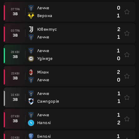
0
Лечче
07 ТРА
ЗВ
1
Верона
2
Ювентус
03 ТРА
ЗВ
1
Лечче
1
Лечче
28 КВІ
ЗВ
0
Удінезе
2
Мілан
23 КВІ
ЗВ
0
Лечче
1
Лечче
16 КВІ
ЗВ
1
Сампдорія
1
Лечче
07 КВІ
ЗВ
2
Наполі
1
Емполі
03 КВІ