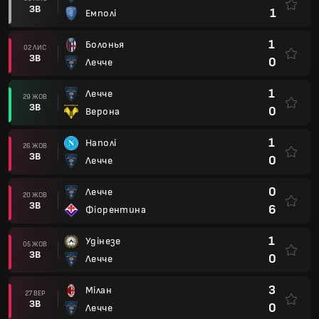
ЗВ
1
Емполі
1
Болонья
02 ЛИС
ЗВ
0
Лечче
1
Лечче
29 ЖОВ
ЗВ
0
Верона
1
Наполі
26 ЖОВ
ЗВ
0
Лечче
0
Лечче
20 ЖОВ
ЗВ
6
Фіорентина
1
Удінезе
05 ЖОВ
ЗВ
0
Лечче
3
Мілан
27 ВЕР
ЗВ
0
Лечче