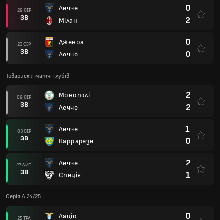
0
Лечче
29 СЕР
ЗВ
2
Мілан
0
Дженоа
23 СЕР
ЗВ
0
Лечче
Товариські матчі клубів
2
Монополі
09 СЕР
ЗВ
2
Лечче
1
Лечче
03 СЕР
ЗВ
0
Каррарезе
2
Лечче
27 ЛИП
ЗВ
1
Спеція
Серія А 24/25
0
Лаціо
25 ТРА