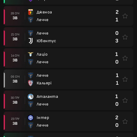
2
Дженоа
28 СІЧ
ЗВ
1
Лечче
0
Лечче
21 СІЧ
ЗВ
3
Ювентус
1
Лаціо
14 СІЧ
ЗВ
0
Лечче
1
Лечче
06 СІЧ
ЗВ
1
Кальярі
1
Аталанта
30 ГРУ
ЗВ
0
Лечче
2
Інтер
23 ГРУ
ЗВ
0
Лечче