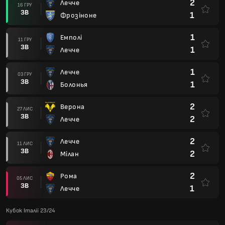
2
Лечче
16 ГРУ
ЗВ
1
Фрозіноне
1
Емполі
11 ГРУ
ЗВ
1
Лечче
1
Лечче
03 ГРУ
ЗВ
1
Болонья
2
Верона
27 ЛИС
ЗВ
2
Лечче
2
Лечче
11 ЛИС
ЗВ
2
Мілан
2
Рома
05 ЛИС
ЗВ
1
Лечче
Кубок Італії 23/24