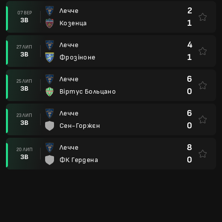
2
Лечче
07 ВЕР
ЗВ
1
Козенца
4
Лечче
27 ЛИП
ЗВ
1
Фрозіноне
6
Лечче
25 ЛИП
ЗВ
0
Віртус Больцано
6
Лечче
23 ЛИП
ЗВ
0
Сен-Горжєн
8
Лечче
20 ЛИП
ЗВ
0
ФК Гердена