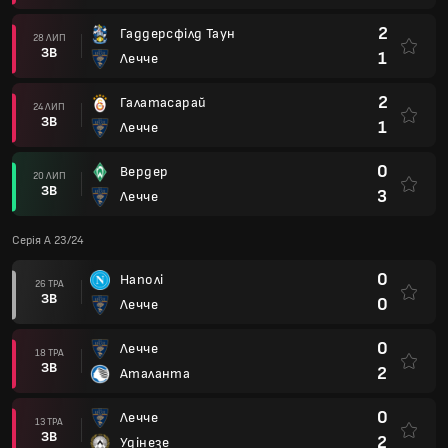
2
Гаддерсфілд Таун
28 ЛИП
ЗВ
1
Лечче
2
Галатасарай
24 ЛИП
ЗВ
1
Лечче
0
Вердер
20 ЛИП
ЗВ
3
Лечче
Серія А 23/24
0
Наполі
26 ТРА
ЗВ
0
Лечче
0
Лечче
18 ТРА
ЗВ
2
Аталанта
0
Лечче
13 ТРА
ЗВ
2
Удінезе