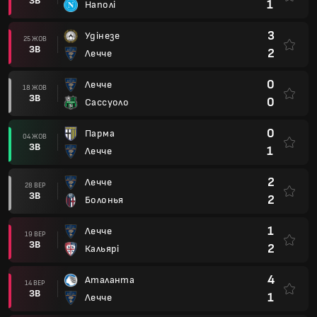
ЗВ
1
Наполі
3
Удінезе
25 ЖОВ
ЗВ
2
Лечче
0
Лечче
18 ЖОВ
ЗВ
0
Сассуоло
0
Парма
04 ЖОВ
ЗВ
1
Лечче
2
Лечче
28 ВЕР
ЗВ
2
Болонья
1
Лечче
19 ВЕР
ЗВ
2
Кальярі
4
Аталанта
14 ВЕР
ЗВ
1
Лечче