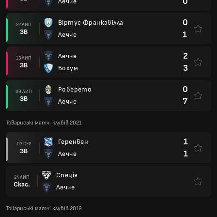
0
Лечче
0
Віртус Франкавілла
22 ЛИП
ЗВ
1
Лечче
2
Лечче
13 ЛИП
ЗВ
3
Бохум
0
Роверето
09 ЛИП
ЗВ
7
Лечче
Товариські матчі клубів 2021
1
Геренвен
07 СЕР
ЗВ
1
Лечче
Спеція
24 ЛИП
Скас.
Лечче
Товариські матчі клубів 2019