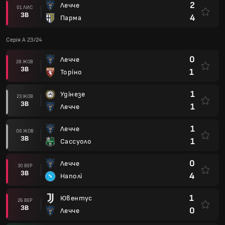
2
Лечче
01 ЛИС
ЗВ
4
Парма
Серія А 23/24
0
Лечче
28 ЖОВ
ЗВ
1
Торіно
1
Удінезе
23 ЖОВ
ЗВ
1
Лечче
1
Лечче
06 ЖОВ
ЗВ
1
Сассуоло
0
Лечче
30 ВЕР
ЗВ
4
Наполі
1
Ювентус
26 ВЕР
ЗВ
0
Лечче