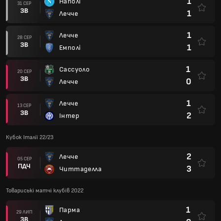
1
Наполі
31 СЕР
ЗВ
1
Лечче
1
Лечче
28 СЕР
ЗВ
1
Емполі
1
Сассуоло
20 СЕР
ЗВ
0
Лечче
1
Лечче
13 СЕР
ЗВ
2
Інтер
Кубок Італії 22/23
2
Лечче
05 СЕР
ПДЧ
3
Читтаделла
Товариські матчі клубів 2022
1
Парма
29 ЛИП
ЗВ