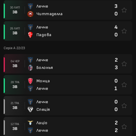
3
Лечче
30 ЛИП
ЗВ
0
Читтаделла
4
Лечче
26 ЛИП
ЗВ
0
Падова
Серія А 22/23
2
Лечче
04 ЧЕР
ЗВ
3
Болонья
0
Монца
28 ТРА
ЗВ
1
Лечче
0
Лечче
21 ТРА
ЗВ
0
Спеція
2
Лаціо
12 ТРА
ЗВ
2
Лечче