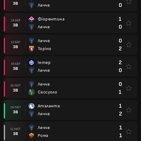
ЗВ
0
Лечче
1
Фіорентина
19 БЕР
ЗВ
0
Лечче
0
Лечче
12 БЕР
ЗВ
2
Торіно
2
Інтер
05 БЕР
ЗВ
0
Лечче
0
Лечче
25 ЛЮТ
ЗВ
1
Сассуоло
1
Аталанта
19 ЛЮТ
ЗВ
2
Лечче
1
Лечче
11 ЛЮТ
ЗВ
1
Рома