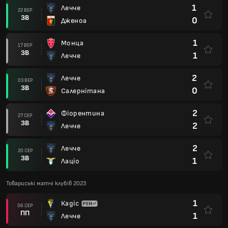
1
Лечче
22 ВЕР
ЗВ
0
Дженоа
1
Монца
17 ВЕР
ЗВ
1
Лечче
2
Лечче
03 ВЕР
ЗВ
0
Салернітана
2
Фіорентина
27 СЕР
ЗВ
2
Лечче
2
Лечче
20 СЕР
ЗВ
1
Лаціо
Товариські матчі клубів 2023
1
Кадіс
06 СЕР
ПП
1
Лечче