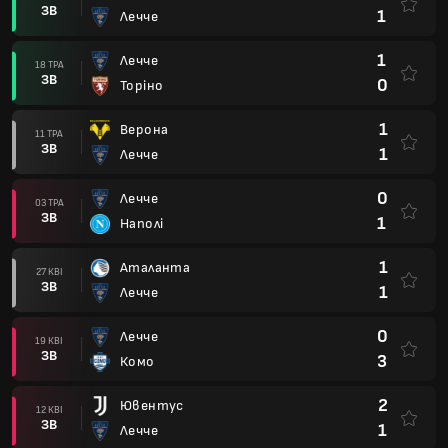
ЗВ
1
Лечче
1
Лечче
18 ТРА
ЗВ
0
Торіно
1
Верона
11 ТРА
ЗВ
1
Лечче
0
Лечче
03 ТРА
ЗВ
1
Наполі
1
Аталанта
27 КВІ
ЗВ
1
Лечче
0
Лечче
19 КВІ
ЗВ
3
Комо
2
Ювентус
12 КВІ
ЗВ
1
Лечче