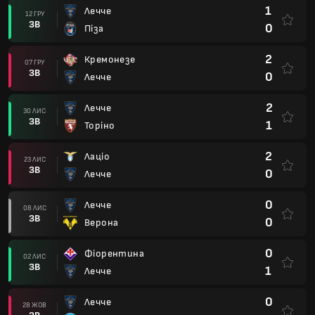
1
Лечче
12 ГРУ
ЗВ
0
Піза
2
Кремонезе
07 ГРУ
ЗВ
0
Лечче
2
Лечче
30 ЛИС
ЗВ
1
Торіно
2
Лаціо
23 ЛИС
ЗВ
0
Лечче
0
Лечче
08 ЛИС
ЗВ
0
Верона
0
Фіорентина
02 ЛИС
ЗВ
1
Лечче
0
Лечче
28 ЖОВ