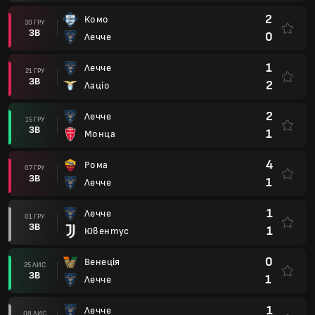
2
Комо
30 ГРУ
ЗВ
0
Лечче
1
Лечче
21 ГРУ
ЗВ
2
Лаціо
2
Лечче
15 ГРУ
ЗВ
1
Монца
4
Рома
07 ГРУ
ЗВ
1
Лечче
1
Лечче
01 ГРУ
ЗВ
1
Ювентус
0
Венеція
25 ЛИС
ЗВ
1
Лечче
1
Лечче
08 ЛИС