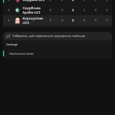
Саудівська
3
3
3
-1
1
0
2
Аравія U23
Киргизстан
0
4
3
-3
0
0
3
U23
Поверніть, щоб переглянути розгорнуту таблицю
Легенда
Наступний етап