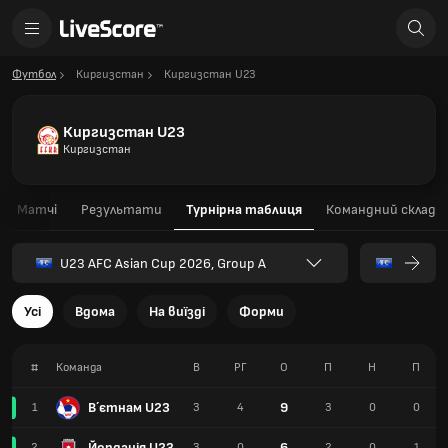
Футбол
Киргизстан
Киргизстан U23
Киргизстан U23
Киргизстан
Матчі
Результати
Турнірна таблиця
Командний склад
U23 AFC Asian Cup 2026, Group A
Усі
Вдома
На виїзді
Форми
#
Команда
В
РГ
О
П
Н
П
В´єтнам U23
9
1
3
4
3
0
0
Йорданія U23
6
2
3
0
2
0
1