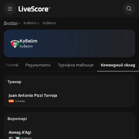
Футбол
Кувейт
Кувейт
Кувейт
Кувейт
Матчі
Результати
Турнірна таблиця
Командний склад
Тренер
Juan Antonio Pizzi Torroja
Іспанія
Воротарі
Ахмад А'Аді
#1
Кувейт