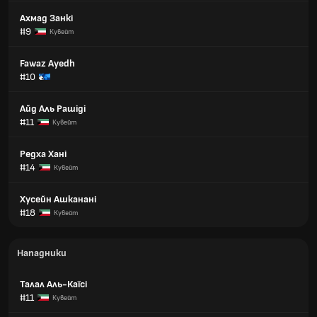
Ахмад Занкі
#9
Кувейт
Fawaz Ayedh
#10
Айд Аль Рашіді
#11
Кувейт
Редха Хані
#14
Кувейт
Хусейн Ашканані
#18
Кувейт
Нападники
Талал Аль-Каїсі
#11
Кувейт