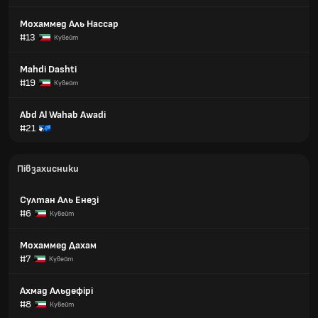
Мохаммед Аль Нассар
#13
Кувейт
Mahdi Dashti
#19
Кувейт
Abd Al Wahab Awadi
#21
Півзахисники
Султан Аль Енезі
#6
Кувейт
Мохаммед Дахам
#7
Кувейт
Ахмад Альдефірі
#8
Кувейт