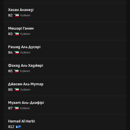
Хасан Аланезі
#2
Кувейт
Мешарі Ганем
#3
Кувейт
Рашед Аль Дусарі
#4
Кувейт
Фахад Аль Хаджері
#5
Кувейт
Джасем Аль Мутар
#6
Кувейт
Муаат Аль-Дхафірі
#7
Кувейт
Hamad Al Harbi
#12