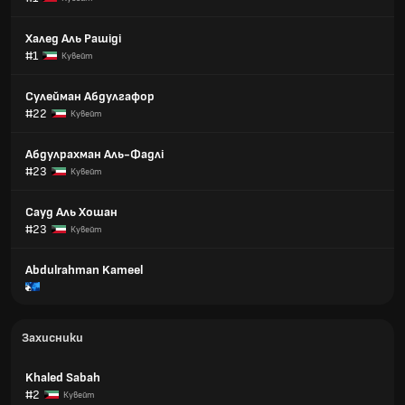
Халед Аль Рашіді
#1
Кувейт
Сулейман Абдулгафор
#22
Кувейт
Абдулрахман Аль-Фадлі
#23
Кувейт
Сауд Аль Хошан
#23
Кувейт
Abdulrahman Kameel
Захисники
Khaled Sabah
#2
Кувейт