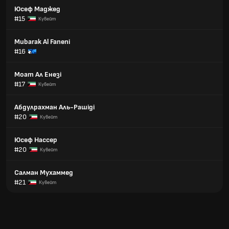
Юсеф Маджед
#15
Кувейт
Mubarak Al Faneni
#16
Моат Ал Енезі
#17
Кувейт
Абдулрахман Аль-Рашіді
#20
Кувейт
Юсеф Нассер
#20
Кувейт
Салман Мухаммед
#21
Кувейт