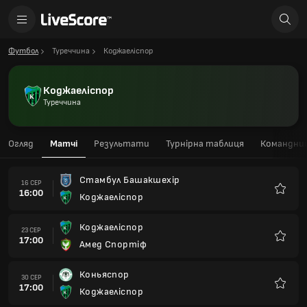
Футбол
Туреччина
Коджаеліспор
Коджаеліспор
Туреччина
Огляд
Матчі
Результати
Турнірна таблиця
Командний
Стамбул Башакшехір
16 СЕР
16:00
Коджаеліспор
Улюбле
Коджаеліспор
23 СЕР
17:00
Амед Спортіф
Улюбле
Коньяспор
30 СЕР
17:00
Коджаеліспор
Улюбле