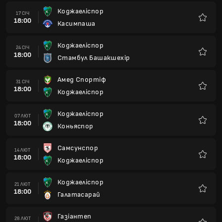
Коджаеліспор
17 СІЧ
18:00
Касимпаша
Улюбле
Коджаеліспор
24 СІЧ
18:00
Стамбул Башакшехір
Улюбле
Амед Спортіф
31 СІЧ
18:00
Коджаеліспор
Улюбле
Коджаеліспор
07 ЛЮТ
18:00
Коньяспор
Улюбле
Самсунспор
14 ЛЮТ
18:00
Коджаеліспор
Улюбле
Коджаеліспор
21 ЛЮТ
18:00
Галатасарай
Улюбле
Газіантеп
28 ЛЮТ