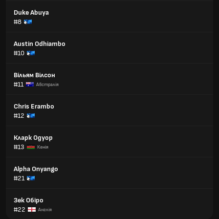
Duke Abuya
#8
Austin Odhiambo
#10
Вільям Вілсон
#11
Австралія
Chris Erambo
#12
Кларк Одуор
#13
Кенія
Alpha Onyango
#21
Зек Обіро
#22
Англія