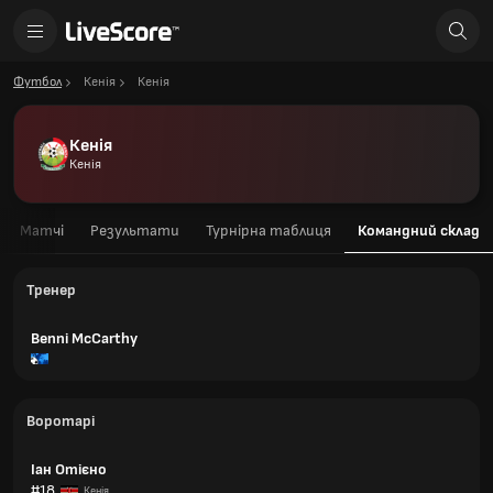
Футбол
Кенія
Кенія
Кенія
Кенія
Матчі
Результати
Турнірна таблиця
Командний склад
Тренер
Benni McCarthy
Воротарі
Іан Отієно
#18
Кенія