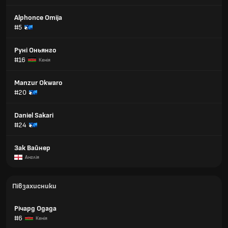
Alphonce Omija
#5
Руні Оньянго
#16
Кенія
Manzur Okwaro
#20
Daniel Sakari
#24
Зак Вайнер
Англія
Півзахисники
Річард Одада
#6
Кенія