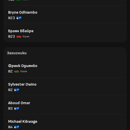
Bryne Odhiambo
#23
Браян Бвайре
#23
Кенія
Захисники
Френк Одьямбо
#2
Кенія
Sylvester Owino
#2
Aboud Omar
#3
Michael Kibwage
#4