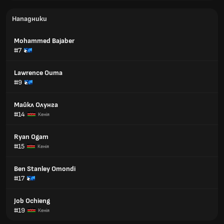
Нападники
Mohammed Bajaber
#7
Lawrence Ouma
#9
Майкл Олунга
#14
Кенія
Ryan Ogam
#15
Кенія
Ben Stanley Omondi
#17
Job Ochieng
#19
Кенія