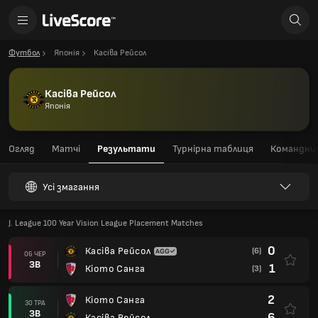
Футбол
Японія
Касіва Рейсол
Касіва Рейсол
Японія
Огляд
Матчі
Результати
Турнірна таблиця
Командний
Усі змагання
J. League 100 Year Vision League Placement Matches
0
Касіва Рейсол
(6)
06 ЧЕР
ЗВ
1
Кіото Санга
(3)
2
Кіото Санга
30 ТРА
ЗВ
6
Касіва Рейсол