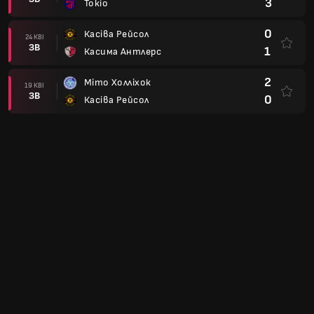
3
Токіо
0
Касіва Рейсол
24 КВІ
ЗВ
1
Касима Антлерс
2
Міто Холліхок
19 КВІ
ЗВ
0
Касіва Рейсол