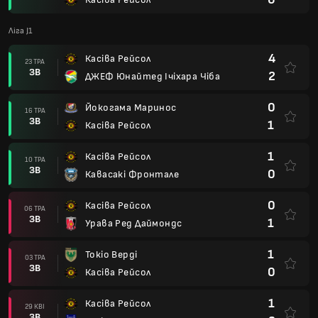
Ліга J1
4
Касіва Рейсол
23 ТРА
ЗВ
2
ДЖЕФ Юнайтед Ічіхара Чіба
0
Йокогама Маринос
16 ТРА
ЗВ
1
Касіва Рейсол
1
Касіва Рейсол
10 ТРА
ЗВ
0
Кавасакі Фронтале
0
Касіва Рейсол
06 ТРА
ЗВ
1
Урава Ред Даймондс
1
Токіо Верді
03 ТРА
ЗВ
0
Касіва Рейсол
1
Касіва Рейсол
29 КВІ
ЗВ