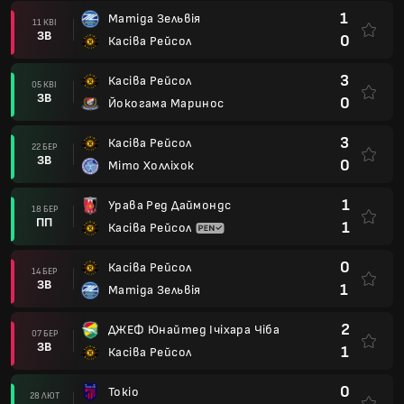
1
Матіда Зельвія
11 КВІ
ЗВ
0
Касіва Рейсол
3
Касіва Рейсол
05 КВІ
ЗВ
0
Йокогама Маринос
3
Касіва Рейсол
22 БЕР
ЗВ
0
Міто Холліхок
1
Урава Ред Даймондс
18 БЕР
ПП
1
Касіва Рейсол
0
Касіва Рейсол
14 БЕР
ЗВ
1
Матіда Зельвія
2
ДЖЕФ Юнайтед Ічіхара Чіба
07 БЕР
ЗВ
1
Касіва Рейсол
0
Токіо
28 ЛЮТ