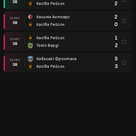
ЗВ
2
Касіва Рейсол
2
Касима Антлерс
21 ЛЮТ
ЗВ
0
Касіва Рейсол
1
Касіва Рейсол
15 ЛЮТ
ЗВ
2
Токіо Верді
5
Кавасакі Фронтале
08 ЛЮТ
ЗВ
3
Касіва Рейсол