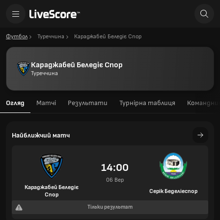
Футбол
Туреччина
Караджабей Беледіє Спор
Караджабей Беледіє Спор
Туреччина
Огляд
Матчі
Результати
Турнірна таблиця
Командний
Найближчий матч
14:00
06 Вер
Караджабей Беледіє
Серік Беделіеспор
Спор
Тільки результат