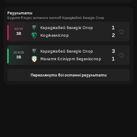
Результати
Будьте в курсі останніх матчів Караджабей Беледіє Спор
1
Караджабей Беледіє Спор
03 ГРУ
ЗВ
2
Коджаеліспор
3
Караджабей Беледіє Спор
29 ЖОВ
ЗВ
1
Малатя Єсіліурт Беделієспор
Переглянути всі останні результати