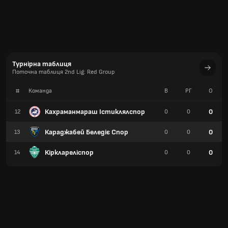
Турнірна таблиця
Поточна таблиця 2nd Lig: Red Group
#
Команда
В
РГ
О
Кахраманмараш Істиклялспор
0
12
0
0
Караджабей Беледіє Спор
0
13
0
0
Кірклареліспор
0
14
0
0