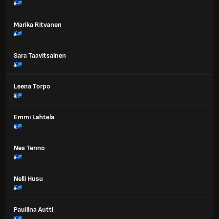
Marika Ritvanen
Sara Taavitsainen
Leena Torpo
Emmi Lahtela
Nea Tenno
Nelli Husu
Pauliina Autti