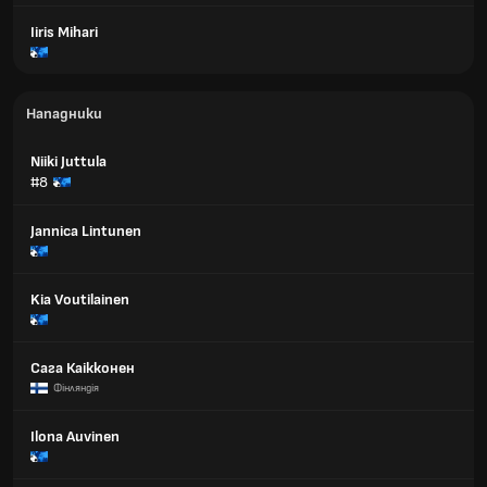
Iiris Mihari
Нападники
Niiki Juttula
#8
Jannica Lintunen
Kia Voutilainen
Сага Каікконен
Фінляндія
Ilona Auvinen