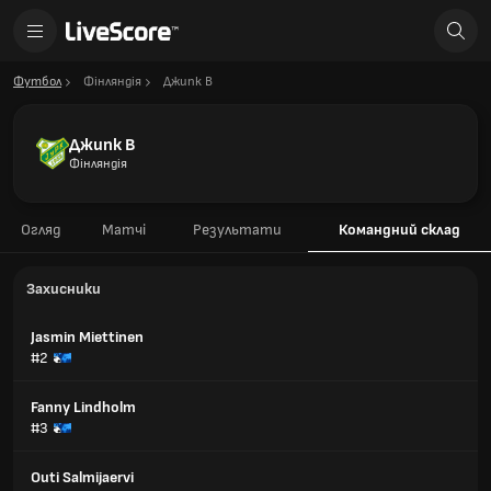
Футбол
Фінляндія
Джипк В
Джипк В
Фінляндія
Огляд
Матчі
Результати
Командний склад
Захисники
Jasmin Miettinen
#2
Fanny Lindholm
#3
Outi Salmijaervi