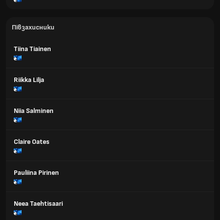
Півзахисники
Tiina Tiainen
Riikka Lilja
Niia Salminen
Claire Oates
Pauliina Pirinen
Neea Taehtisaari