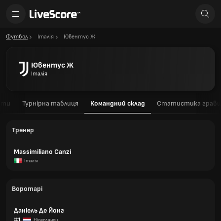
Футбол
Італія
Ювентус Ж
Ювентус Ж
Італія
ати
Турнірна таблиця
Командний склад
Статистика гравц
Тренер
Massimiliano Canzi
Італія
Воротарі
Даніель Де Йонг
#1
Нідерланди