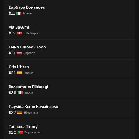
Барбара Бонансеа
#11
Італія
Лія Вальті
#13
Швейцарія
Емма Столен Годо
#17
Норвегія
Cris Libran
#21
Іспанія
Валентина Піккарді
#26
Італія
Пауліна Кете Крумбігель
#27
Німеччина
Татіана Пінту
#29
Португалія