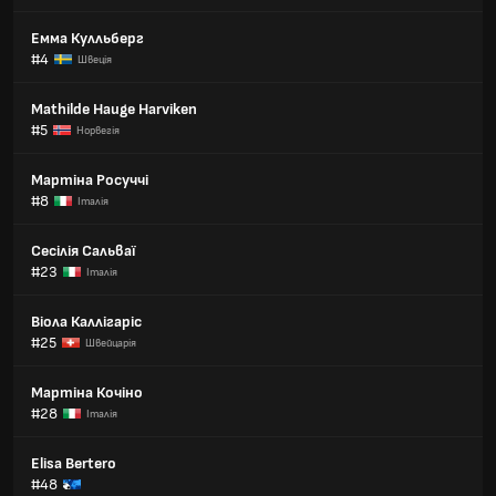
Емма Кулльберг
#4
Швеція
Mathilde Hauge Harviken
#5
Норвегія
Мартіна Росуччі
#8
Італія
Сесілія Сальваї
#23
Італія
Віола Каллігаріс
#25
Швейцарія
Мартіна Кочіно
#28
Італія
Elisa Bertero
#48