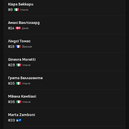
Кіара Беккари
#9
Італія
Амалі Ванґсгаард
#14
Данія
Ліндсі Томас
#19
Франція
Ginevra Moretti
#28
Італія
Грета Беллагенте
#35
Італія
Мікела Камбіагі
#36
Італія
Marta Zamboni
#39