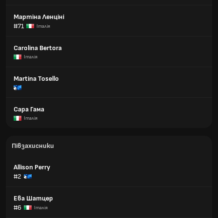
Мартіна Ленціні
#71
Італія
Carolina Bertora
Італія
Martina Tosello
Сара Гама
Італія
Півзахисники
Allison Perry
#2
Ева Шатцер
#6
Італія