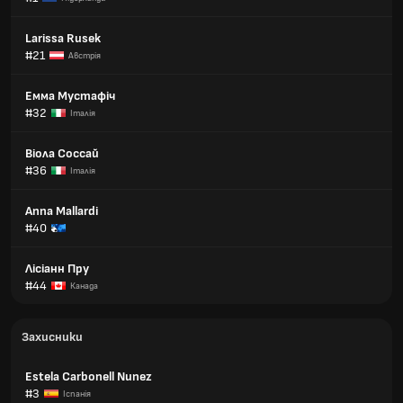
Larissa Rusek
#21
Австрія
Емма Мустафіч
#32
Італія
Віола Соссай
#36
Італія
Anna Mallardi
#40
Лісіанн Пру
#44
Канада
Захисники
Estela Carbonell Nunez
#3
Іспанія