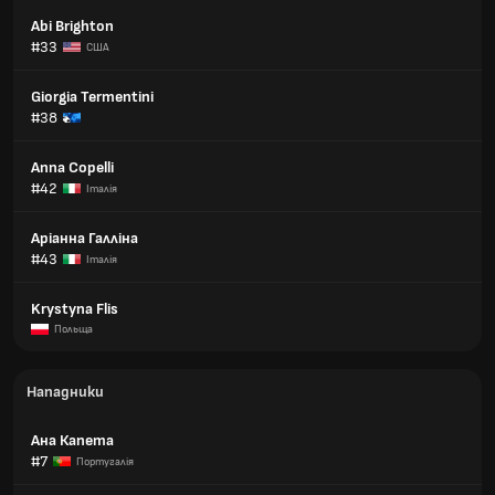
Abi Brighton
#33
США
Giorgia Termentini
#38
Anna Copelli
#42
Італія
Аріанна Галліна
#43
Італія
Krystyna Flis
Польща
Нападники
Ана Капета
#7
Португалія