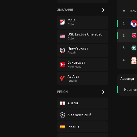
ЗМАГАННЯ
#
Ком
МЛС
1
США
USL League One 2026
2
США
3
Прем'єр-ліга
Англія
4
Бундесліга
Німеччина
Ла Ліга
Легенда
Іспанія
Наступ
РЕГІОН
Англія
Ліга чемпіонів
Іспанія