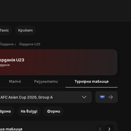
Теніс
Крикет
Йорданія
Йорданія U23
орданія U23
рданія
Матчі
Результати
Турнірна таблиця
 AFC Asian Cup 2026, Group A
Вдома
На виїзді
Форми
ша таблиця