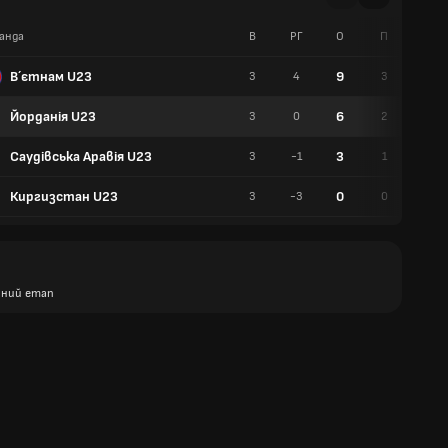
анда
В
РГ
О
П
Н
В´єтнам U23
9
3
4
3
0
Йорданія U23
6
3
0
2
0
Саудівська Аравія U23
3
3
-1
1
0
Киргизстан U23
0
3
-3
0
0
ний етап