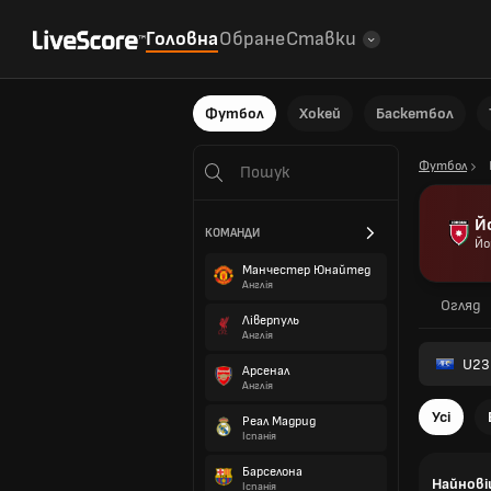
Головна
Обране
Ставки
Футбол
Хокей
Баскетбол
Футбол
Й
КОМАНДИ
Йо
Манчестер Юнайтед
Англія
Огляд
Ліверпуль
Англія
U23
Арсенал
Англія
Усі
Реал Мадрид
Іспанія
Барселона
Найнові
Іспанія