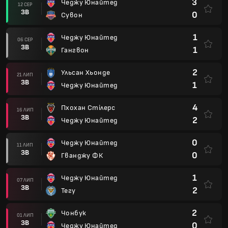
3
Чеджу Юнайтед
12 СЕР
ЗВ
0
Сувон
1
Чеджу Юнайтед
06 СЕР
ЗВ
1
Гангвон
2
Ульсан Хьонде
21 ЛИП
ЗВ
1
Чеджу Юнайтед
4
Пхохан Стілерс
16 ЛИП
ЗВ
2
Чеджу Юнайтед
0
Чеджу Юнайтед
11 ЛИП
ЗВ
0
Гванджу ФК
1
Чеджу Юнайтед
07 ЛИП
ЗВ
2
Тегу
2
Чонбук
01 ЛИП
ЗВ
0
Чеджу Юнайтед