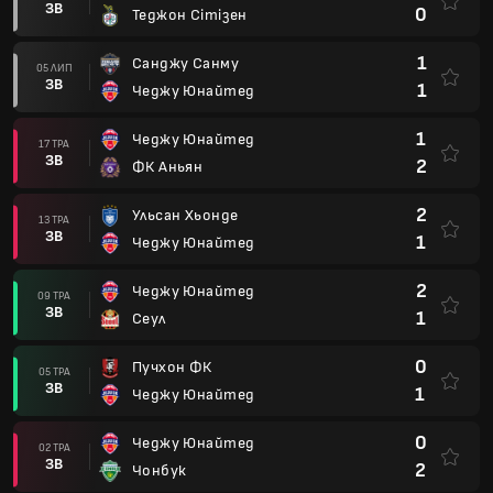
ЗВ
0
Теджон Сітізен
1
Санджу Санму
05 ЛИП
ЗВ
1
Чеджу Юнайтед
1
Чеджу Юнайтед
17 ТРА
ЗВ
2
ФК Аньян
2
Ульсан Хьонде
13 ТРА
ЗВ
1
Чеджу Юнайтед
2
Чеджу Юнайтед
09 ТРА
ЗВ
1
Сеул
0
Пучхон ФК
05 ТРА
ЗВ
1
Чеджу Юнайтед
0
Чеджу Юнайтед
02 ТРА
ЗВ
2
Чонбук