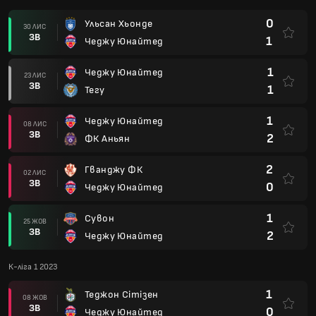
0
Ульсан Хьонде
30 ЛИС
ЗВ
1
Чеджу Юнайтед
1
Чеджу Юнайтед
23 ЛИС
ЗВ
1
Тегу
1
Чеджу Юнайтед
08 ЛИС
ЗВ
2
ФК Аньян
2
Гванджу ФК
02 ЛИС
ЗВ
0
Чеджу Юнайтед
1
Сувон
25 ЖОВ
ЗВ
2
Чеджу Юнайтед
К-ліга 1 2023
1
Теджон Сітізен
08 ЖОВ
ЗВ
0
Чеджу Юнайтед