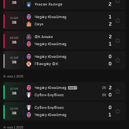
ЗВ
2
Ульсан Хьонде
1
Чеджу Юнайтед
15 БЕР
ЗВ
2
Сеул
2
ФК Аньян
08 БЕР
ЗВ
1
Чеджу Юнайтед
0
Чеджу Юнайтед
01 БЕР
ЗВ
0
Гванджу ФК
К-ліга 1 2025
2
Чеджу Юнайтед
(3)
07 ГРУ
ЗВ
0
Сувон Блувінгс
(0)
0
Сувон Блувінгс
03 ГРУ
ЗВ
1
Чеджу Юнайтед
К-ліга 1 2025