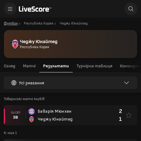
Футбол
Республіка Корея
Чеджу Юнайтед
Чеджу Юнайтед
Республіка Корея
Огляд
Матчі
Результати
Турнірна таблиця
Командний
Усі змагання
Товариські матчі клубів
2
Баварія Мюнхен
04 СЕР
ЗВ
1
Чеджу Юнайтед
К-ліга 1