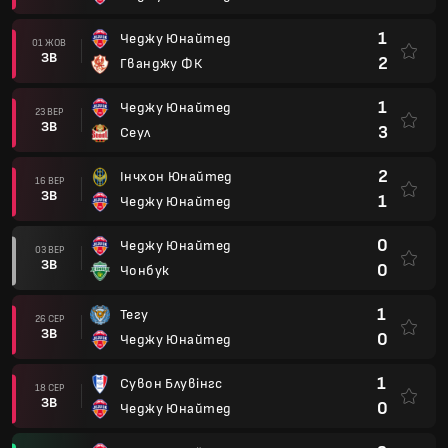
1
Чеджу Юнайтед
01 ЖОВ
ЗВ
2
Гванджу ФК
1
Чеджу Юнайтед
23 ВЕР
ЗВ
3
Сеул
2
Інчхон Юнайтед
16 ВЕР
ЗВ
1
Чеджу Юнайтед
0
Чеджу Юнайтед
03 ВЕР
ЗВ
0
Чонбук
1
Тегу
26 СЕР
ЗВ
0
Чеджу Юнайтед
1
Сувон Блувінгс
18 СЕР
ЗВ
0
Чеджу Юнайтед