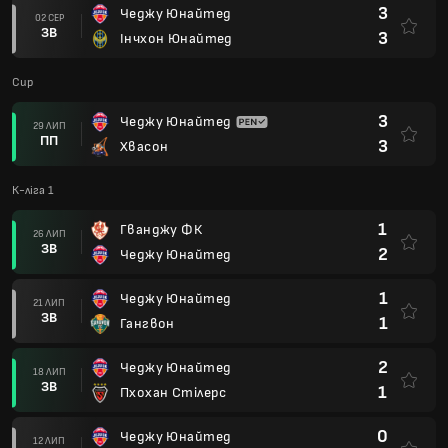
3
Чеджу Юнайтед
02 СЕР
ЗВ
3
Інчхон Юнайтед
Cup
3
Чеджу Юнайтед
29 ЛИП
ПП
3
Хвасон
К-ліга 1
1
Гванджу ФК
26 ЛИП
ЗВ
2
Чеджу Юнайтед
1
Чеджу Юнайтед
21 ЛИП
ЗВ
1
Гангвон
2
Чеджу Юнайтед
18 ЛИП
ЗВ
1
Пхохан Стілерс
0
Чеджу Юнайтед
12 ЛИП