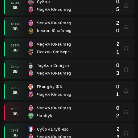
0
Сувон
14 ТРА
ЗВ
5
Чеджу Юнайтед
2
Чеджу Юнайтед
10 ТРА
ЗВ
0
Інчхон Юнайтед
2
Чеджу Юнайтед
06 ТРА
ЗВ
1
Пхохан Стілерс
0
Теджон Сітізен
30 КВІ
ЗВ
3
Чеджу Юнайтед
0
Гванджу ФК
26 КВІ
ЗВ
1
Чеджу Юнайтед
0
Чеджу Юнайтед
23 КВІ
ЗВ
2
Чонбук
2
Сувон Блувінгс
15 КВІ
ЗВ
3
Чеджу Юнайтед