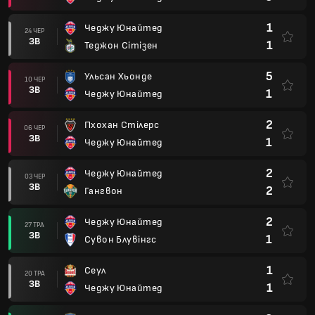
1
Чеджу Юнайтед
24 ЧЕР
ЗВ
1
Теджон Сітізен
5
Ульсан Хьонде
10 ЧЕР
ЗВ
1
Чеджу Юнайтед
2
Пхохан Стілерс
06 ЧЕР
ЗВ
1
Чеджу Юнайтед
2
Чеджу Юнайтед
03 ЧЕР
ЗВ
2
Гангвон
2
Чеджу Юнайтед
27 ТРА
ЗВ
1
Сувон Блувінгс
1
Сеул
20 ТРА
ЗВ
1
Чеджу Юнайтед