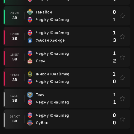
0
Гангвон
09 КВІ
ЗВ
1
Чеджу Юнайтед
1
Чеджу Юнайтед
02 КВІ
ЗВ
3
Ульсан Хьонде
1
Чеджу Юнайтед
18 БЕР
ЗВ
2
Сеул
1
Інчхон Юнайтед
12 БЕР
ЗВ
0
Чеджу Юнайтед
1
Тегу
04 БЕР
ЗВ
1
Чеджу Юнайтед
0
Чеджу Юнайтед
26 ЛЮТ
ЗВ
0
Сувон