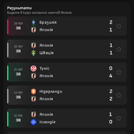
Результати
Будьте в курсі останніх матчів Японія
2
Бразилія
29 ЧЕР
ЗВ
1
Японія
1
Японія
25 ЧЕР
ЗВ
1
Швеція
0
Туніс
21 ЧЕР
ЗВ
4
Японія
2
Нідерланди
14 ЧЕР
ЗВ
2
Японія
1
Японія
31 ТРА
ЗВ
0
Ісландія