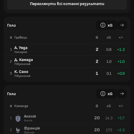
Переглянути всі останні результати
Голи
xG
#
Гравець
G
xG
+/-
А. Уеда
2
0.8
+1.2
1
Нападник
Д. Камада
2
1.0
+1.0
2
Півзахисник
К. Сано
1
0.1
+0.9
3
Півзахисник
Голи
xG
#
Команда
G
xG
+/-
Англія
20
14.3
+5.7
1
Англія
Франція
20
17.5
+2.5
2
Франція