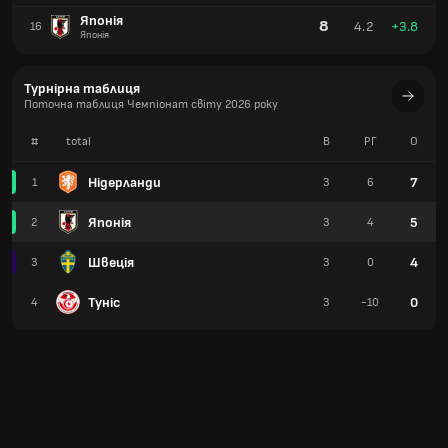
Японія
8
4.2
+3.8
16
Японія
Турнірна таблиця
Поточна таблиця Чемпіонат світу 2026 року
#
total
В
РГ
О
Нідерланди
7
1
3
6
Японія
5
2
3
4
Швеція
4
3
3
0
Туніс
0
4
3
-10