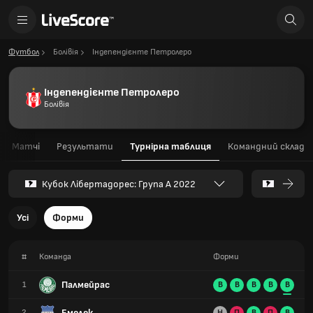
Футбол
Болівія
Індепендієнте Петролеро
Індепендієнте Петролеро
Болівія
Матчі
Результати
Турнірна таблиця
Командний склад
Кубок Лібертадорес: Група A 2022
Усі
Форми
#
Команда
Форми
Палмейрас
1
В
В
В
В
В
Емелек
2
Н
П
В
П
В