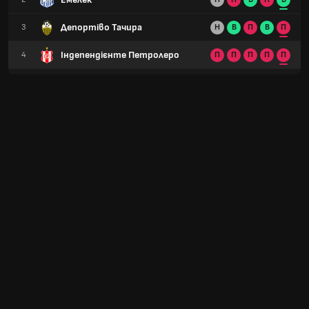
Депортіво Тачира
3
Н
В
П
В
П
Індепендієнте Петролеро
4
П
П
П
П
П