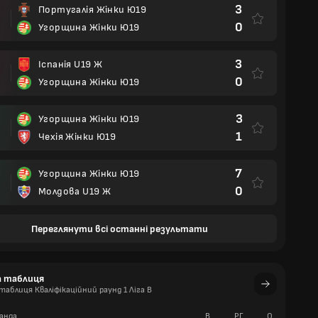
3
Португалія Жінки Ю19
0
Угорщина Жінки Ю19
3
Іспанія U19 Ж
0
Угорщина Жінки Ю19
3
Угорщина Жінки Ю19
1
Чехія Жінки Ю19
7
Угорщина Жінки Ю19
0
Молдова U19 Ж
Переглянути всі останні результати
а таблиця
аблиця Кваліфікаційний раунд 1 Ліга B
анда
В
РГ
О
П