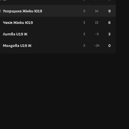
Угорщина Жінки Ю19
9
3
14
3
Чехія Жінки Ю19
6
3
13
2
Литва U19 Ж
3
3
-3
1
Молдова U19 Ж
0
3
-24
0