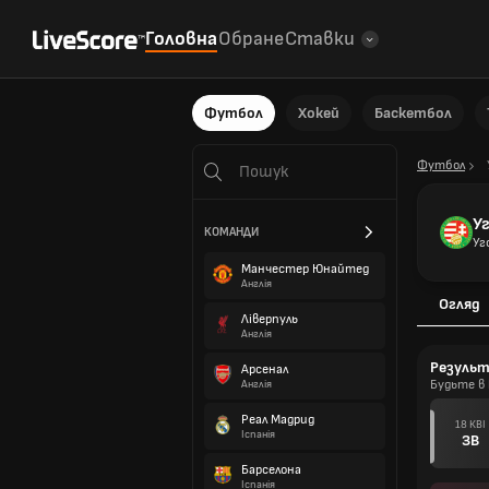
Головна
Обране
Ставки
Футбол
Хокей
Баскетбол
Футбол
У
КОМАНДИ
Уг
Манчестер Юнайтед
Англія
Огляд
Ліверпуль
Англія
Резуль
Арсенал
Будьте в 
Англія
Реал Мадрид
18 КВІ
Іспанія
ЗВ
Барселона
Іспанія