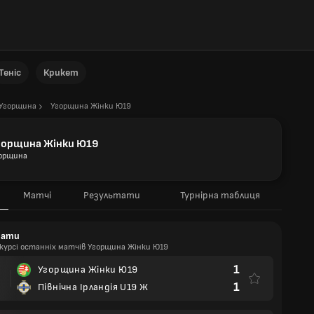
Теніс
Крикет
Угорщина
Угорщина Жінки Ю19
горщина Жінки Ю19
орщина
Матчі
Результати
Турнірна таблиця
тати
курсі останніх матчів Угорщина Жінки Ю19
1
Угорщина Жінки Ю19
1
Північна Ірландія U19 Ж