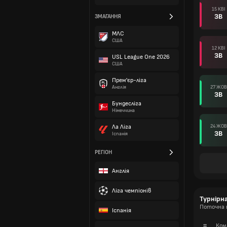
15 КВІ
ЗВ
ЗМАГАННЯ
МЛС
США
12 КВІ
ЗВ
USL League One 2026
США
Прем'єр-ліга
27 ЖОВ
Англія
ЗВ
Бундесліга
Німеччина
24 ЖОВ
Ла Ліга
ЗВ
Іспанія
РЕГІОН
Англія
Ліга чемпіонів
Турнірн
Поточна т
Іспанія
#
Ком